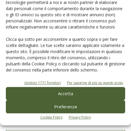
LASCIA UN COMMENTO
tecnologie permetterà a noi e ai nostri partner di elaborare
dati personali come il comportamento durante la navigazione
o gli ID univoci su questo sito e di mostrare annunci (non)
personalizzati. Non acconsentire o ritirare il consenso può
influire negativamente su alcune caratteristiche e funzioni.
Clicca qui sotto per acconsentire a quanto sopra o per fare
scelte dettagliate. Le tue scelte saranno applicate solamente a
questo sito. È possibile modificare le impostazioni in qualsiasi
momento, compreso il ritiro del consenso, utilizzando i
pulsanti della Cookie Policy o cliccando sul pulsante di gestione
del consenso nella parte inferiore dello schermo.
Gestisci 1771 fornitori
Per saperne di più su questi scopi
Accetta
Preferenze
Salva il mio nome, email e sito web in questo browser per la
Cookie Policy
Privacy Policy
prossima volta che commento.