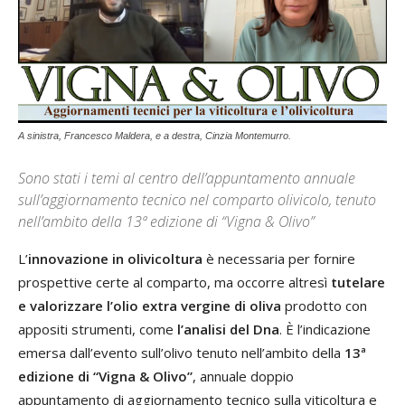
A sinistra, Francesco Maldera, e a destra, Cinzia Montemurro.
Sono stati i temi al centro dell’appuntamento annuale
sull’aggiornamento tecnico nel comparto olivicolo, tenuto
nell’ambito della 13ª edizione di “Vigna & Olivo”
L’
innovazione in olivicoltura
è necessaria per fornire
prospettive certe al comparto, ma occorre altresì
tutelare
e valorizzare l’olio extra vergine di oliva
prodotto con
appositi strumenti, come
l’analisi del Dna
. È l’indicazione
emersa dall’evento sull’olivo tenuto nell’ambito della
13ª
edizione di “Vigna & Olivo”
, annuale doppio
appuntamento di aggiornamento tecnico sulla viticoltura e