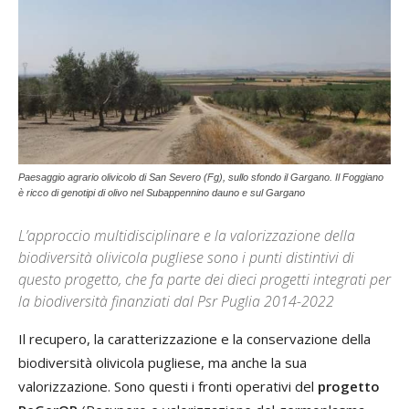
Paesaggio agrario olivicolo di San Severo (Fg), sullo sfondo il Gargano. Il Foggiano
è ricco di genotipi di olivo nel Subappennino dauno e sul Gargano
L’approccio multidisciplinare e la valorizzazione della
biodiversità olivicola pugliese sono i punti distintivi di
questo progetto, che fa parte dei dieci progetti integrati per
la biodiversità finanziati dal Psr Puglia 2014-2022
Il recupero, la caratterizzazione e la conservazione della
biodiversità olivicola pugliese, ma anche la sua
valorizzazione. Sono questi i fronti operativi del
progetto