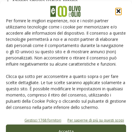
Azienda agricola Raguso Antonio
Azienda agricola Rummo Raffaele
Azienda agricola Palmisano Donato
Per fornire le migliori esperienze, noi e i nostri partner
Azienda agricola Longo Donatella
utilizziamo tecnologie come i cookie per memorizzare e/o
accedere alle informazioni del dispositivo. Il consenso a queste
tecnologie permetterà a noi e ai nostri partner di elaborare
TAG
germoplasma olivicolo
Progetto ReGerOP
dati personali come il comportamento durante la navigazione
Psr Puglia 2014-2022
o gli ID univoci su questo sito e di mostrare annunci (non)
personalizzati. Non acconsentire o ritirare il consenso può
influire negativamente su alcune caratteristiche e funzioni.
Clicca qui sotto per acconsentire a quanto sopra o per fare
scelte dettagliate. Le tue scelte saranno applicate solamente a
Facebook
Twitter
questo sito. È possibile modificare le impostazioni in qualsiasi
momento, compreso il ritiro del consenso, utilizzando i
pulsanti della Cookie Policy o cliccando sul pulsante di gestione
Articoli correlati
del consenso nella parte inferiore dello schermo.
Gestisci 1768 fornitori
Per saperne di più su questi scopi
Innovazione in olivicoltura e tutela
dell’olio extra vergine d’oliva
Accetta