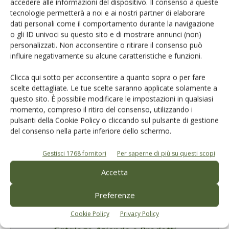
accedere alle informazioni del dispositivo. Il consenso a queste
tecnologie permetterà a noi e ai nostri partner di elaborare
Salva il mio nome, email e sito web in questo browser per la
dati personali come il comportamento durante la navigazione
prossima volta che commento.
o gli ID univoci su questo sito e di mostrare annunci (non)
personalizzati. Non acconsentire o ritirare il consenso può
influire negativamente su alcune caratteristiche e funzioni.
Clicca qui sotto per acconsentire a quanto sopra o per fare
scelte dettagliate. Le tue scelte saranno applicate solamente a
questo sito. È possibile modificare le impostazioni in qualsiasi
momento, compreso il ritiro del consenso, utilizzando i
E-magazine
pulsanti della Cookie Policy o cliccando sul pulsante di gestione
del consenso nella parte inferiore dello schermo.
Tecniche, prodotti e servizi dalle aziende
Gestisci 1768 fornitori
Per saperne di più su questi scopi
Accetta
Preferenze
Cookie Policy
Privacy Policy