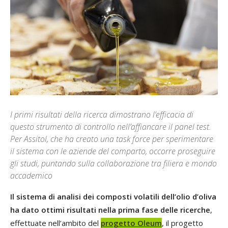
I primi risultati della ricerca dimostrano l’efficacia di
questo strumento di controllo nell’affiancare il panel test.
Per Assitol, che ha creato una task force per sperimentare
il sistema con le aziende del comparto, occorre proseguire
gli studi, puntando sulla collaborazione tra filiera e mondo
accademico
Il sistema di analisi dei composti volatili dell’olio d’oliva
ha dato ottimi risultati nella prima fase delle ricerche
,
effettuate nell’ambito del
progetto Oleum
, il progetto