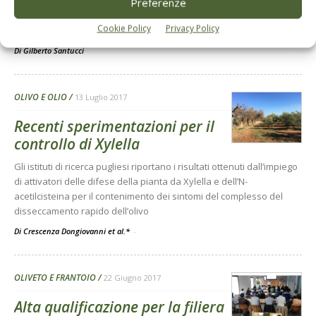
L'obiettivo è trasformare il turismo dell’olio in una esperienza di
Preferenze
comunità che coinvolge non solo la filiera della produzione ma
Cookie Policy
Privacy Policy
anche quella della ristorazione e dell’accoglienza.
Di
Gilberto Santucci
OLIVO E OLIO
13 Luglio 2017
Recenti sperimentazioni per il
controllo di Xylella
Gli istituti di ricerca pugliesi riportano i risultati ottenuti dall’impiego
di attivatori delle difese della pianta da Xylella e dell’N-
acetilcisteina per il contenimento dei sintomi del complesso del
disseccamento rapido dell’olivo
Di Crescenza Dongiovanni et al.*
-
OLIVETO E FRANTOIO
22 Giugno 2017
Alta qualificazione per la filiera