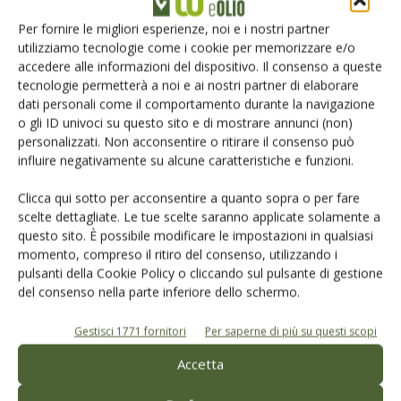
Per fornire le migliori esperienze, noi e i nostri partner
L'Esperto risponde
utilizziamo tecnologie come i cookie per memorizzare e/o
accedere alle informazioni del dispositivo. Il consenso a queste
I consigli di Terra e Vita agli agricoltori
tecnologie permetterà a noi e ai nostri partner di elaborare
dati personali come il comportamento durante la navigazione
Cerca adesso
o gli ID univoci su questo sito e di mostrare annunci (non)
personalizzati. Non acconsentire o ritirare il consenso può
influire negativamente su alcune caratteristiche e funzioni.
Clicca qui sotto per acconsentire a quanto sopra o per fare
scelte dettagliate. Le tue scelte saranno applicate solamente a
questo sito. È possibile modificare le impostazioni in qualsiasi
momento, compreso il ritiro del consenso, utilizzando i
Dalla stessa categoria
pulsanti della Cookie Policy o cliccando sul pulsante di gestione
del consenso nella parte inferiore dello schermo.
ATTUALITÀ
24 Giugno 2022
Gestisci 1771 fornitori
Per saperne di più su questi scopi
Una Carta e un Marchio per le
Accetta
Città dell’Olio