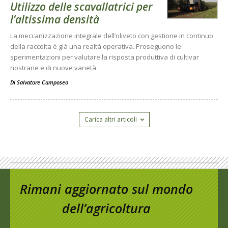
Utilizzo delle scavallatrici per
l’altissima densità
La meccanizzazione integrale dell’oliveto con gestione in continuo
della raccolta è già una realtà operativa. Proseguono le
sperimentazioni per valutare la risposta produttiva di cultivar
nostrane e di nuove varietà
Di Salvatore Camposeo
-
Carica altri articoli
Rimani aggiornato sul mondo
dell’agricoltura