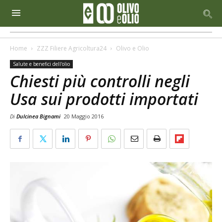
Home
ZZZ Filiere Agricoltura24
Olivo e Olio
Salute e benefici dell'olio
Chiesti più controlli negli
Usa sui prodotti importati
Di
Dulcinea Bignami
20 Maggio 2016