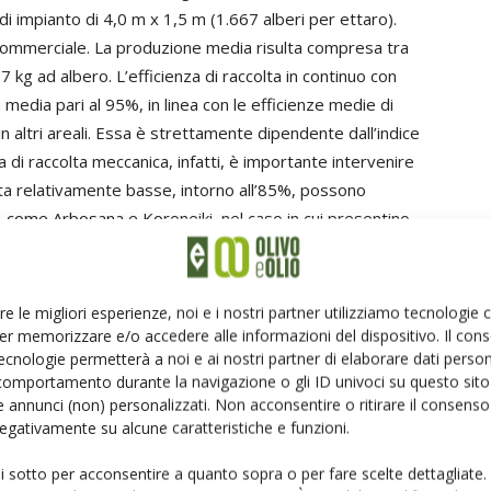
i impianto di 4,0 m x 1,5 m (1.667 alberi per ettaro).
commerciale. La produzione media risulta compresa tra
-7 kg ad albero. L’efficienza di raccolta in continuo con
n media pari al 95%, in linea con le efficienze medie di
in altri areali. Essa è strettamente dipendente dall’indice
za di raccolta meccanica, infatti, è importante intervenire
olta relativamente basse, intorno all’85%, possono
, come Arbosana e Koroneiki, nel caso in cui presentino
 superiori al valore ottimale di 2 N/.
re le migliori esperienze, noi e i nostri partner utilizziamo tecnologie
n. 3/2017
L’Edicola di Olivo e Olio
er memorizzare e/o accedere alle informazioni del dispositivo. Il con
ecnologie permetterà a noi e ai nostri partner di elaborare dati person
comportamento durante la navigazione o gli ID univoci su questo sito 
Meccanizzazione
scavallatrici
varietà
 annunci (non) personalizzati. Non acconsentire o ritirare il consens
 negativamente su alcune caratteristiche e funzioni.
ui sotto per acconsentire a quanto sopra o per fare scelte dettagliate.