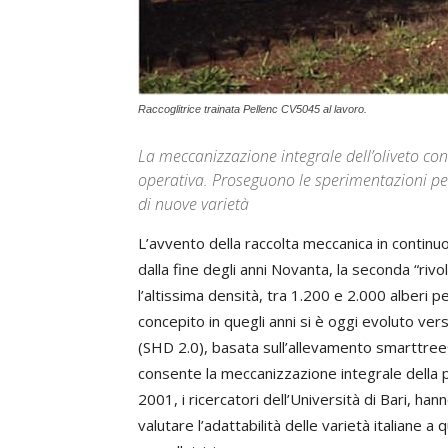
Raccoglitrice trainata Pellenc CV5045 al lavoro.
La meccanizzazione integrale dell’oliveto con
operativa. Proseguono le sperimentazioni per 
di nuove varietà
L’avvento della raccolta meccanica in continu
dalla fine degli anni Novanta, la seconda “riv
l’altissima densità, tra 1.200 e 2.000 alberi pe
concepito in quegli anni si è oggi evoluto ver
(SHD 2.0), basata sull’allevamento smarttree® 
consente la meccanizzazione integrale della 
2001, i ricercatori dell’Università di Bari, han
valutare l’adattabilità delle varietà italiane 