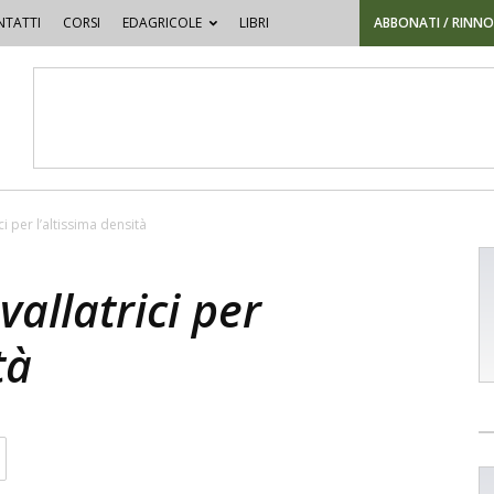
TATTI
CORSI
EDAGRICOLE
LIBRI
ABBONATI / RINN
ci per l’altissima densità
vallatrici per
tà