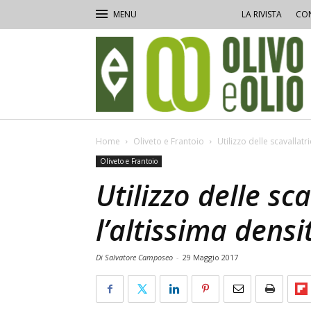
LA RIVISTA
CON
Olivo
e
Olio
Home
Oliveto e Frantoio
Utilizzo delle scavallatri
Oliveto e Frantoio
Utilizzo delle sca
l’altissima densi
Di Salvatore Camposeo
-
29 Maggio 2017