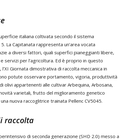
se
superficie italiana coltivata secondo il sistema
015. La Capitanata rappresenta un’area vocata
azie a diversi fattori, quali superfici pianeggianti libere,
 e servizi per l’agricoltura. Ed è proprio in questo
 l’XI Giornata dimostrativa di raccolta meccanica in
i sono potute osservare portamento, vigoria, produttività
di olivi appartenenti alle cultivar Arbequina, Arbosana,
novità varietali, frutto del miglioramento genetico
una nuova raccoglitrice trainata Pellenc CV5045.
i raccolta
 superintensivo di seconda generazione (SHD 2.0) messo a