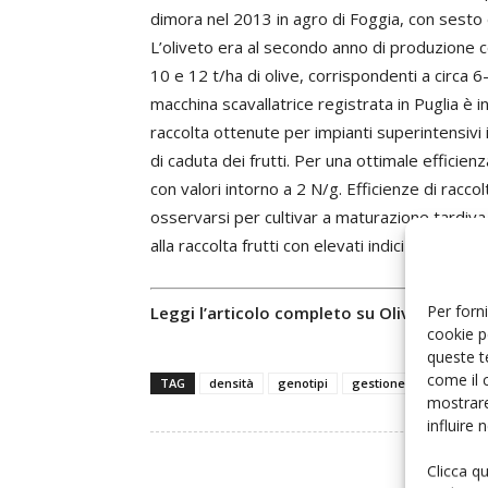
dimora nel 2013 in agro di Foggia, con sesto d
L’oliveto era al secondo anno di produzione 
10 e 12 t/ha di olive, corrispondenti a circa 6
macchina scavallatrice registrata in Puglia è i
raccolta ottenute per impianti superintensivi 
di caduta dei frutti. Per una ottimale efficien
con valori intorno a 2 N/g. Efficienze di racc
osservarsi per cultivar a maturazione tardiva
alla raccolta frutti con elevati indici di caduta,
Per forni
Leggi l’articolo completo su Olivo e Olio 
cookie p
queste t
come il 
TAG
densità
genotipi
gestione della chioma
mostrare
influire
Clicca q