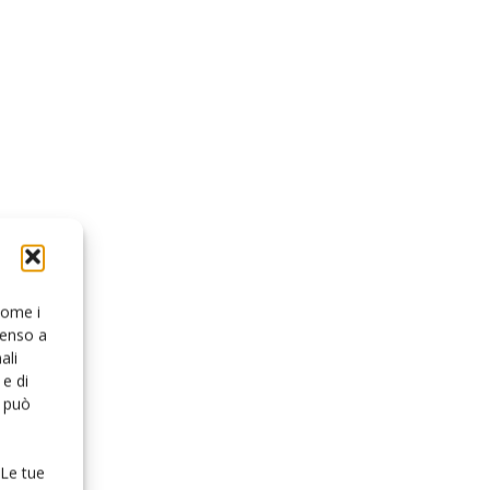
 come i
senso a
ali
e di
o può
 Le tue