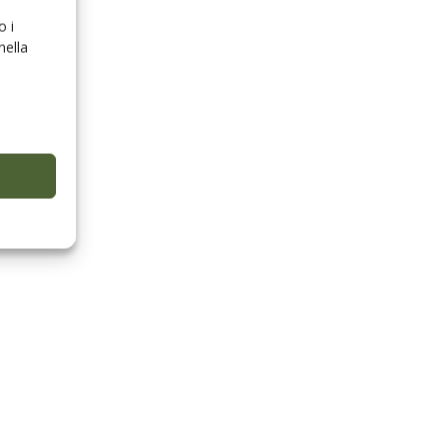
o i
nella