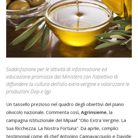
Soddisfazione per le attività di informazione ed
educazione promosse dal Ministero con l’obiettivo di
diffondere la cultura dell’olio extra-vergine e valorizzare le
produzioni Dop e Igp
Un tassello prezioso nel quadro degli obiettivi del piano
olivicolo nazionale. Commenta così,
Agrinsieme
, la
campagna istituzionale del Mipaaf "Olio Extra Vergine. La
Sua Ricchezza. La Nostra Fortuna". Da aprile, complici
testimonial come gli chef Antonino Cannavacciuolo e Davide