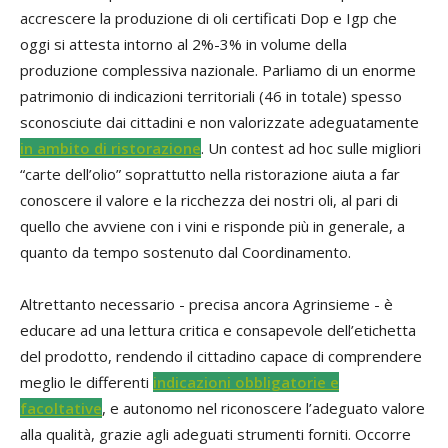
accrescere la produzione di oli certificati Dop e Igp che
oggi si attesta intorno al 2%-3% in volume della
produzione complessiva nazionale. Parliamo di un enorme
patrimonio di indicazioni territoriali (46 in totale) spesso
sconosciute dai cittadini e non valorizzate adeguatamente
in ambito di ristorazione
. Un contest ad hoc sulle migliori
“carte dell’olio” soprattutto nella ristorazione aiuta a far
conoscere il valore e la ricchezza dei nostri oli, al pari di
quello che avviene con i vini e risponde più in generale, a
quanto da tempo sostenuto dal Coordinamento.
Altrettanto necessario - precisa ancora Agrinsieme - è
educare ad una lettura critica e consapevole dell’etichetta
del prodotto, rendendo il cittadino capace di comprendere
meglio le differenti
indicazioni obbligatorie e
facoltative
, e autonomo nel riconoscere l’adeguato valore
alla qualità, grazie agli adeguati strumenti forniti. Occorre