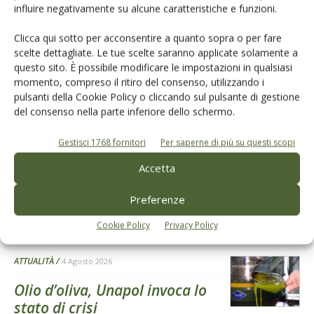
influire negativamente su alcune caratteristiche e funzioni.
Clicca qui sotto per acconsentire a quanto sopra o per fare
L'Esperto risponde
scelte dettagliate. Le tue scelte saranno applicate solamente a
questo sito. È possibile modificare le impostazioni in qualsiasi
I consigli di Terra e Vita agli agricoltori
momento, compreso il ritiro del consenso, utilizzando i
pulsanti della Cookie Policy o cliccando sul pulsante di gestione
Cerca adesso
del consenso nella parte inferiore dello schermo.
Gestisci 1768 fornitori
Per saperne di più su questi scopi
Accetta
Preferenze
Dalla stessa categoria
Cookie Policy
Privacy Policy
ATTUALITÀ
4 Agosto 2026
Olio d’oliva, Unapol invoca lo
stato di crisi