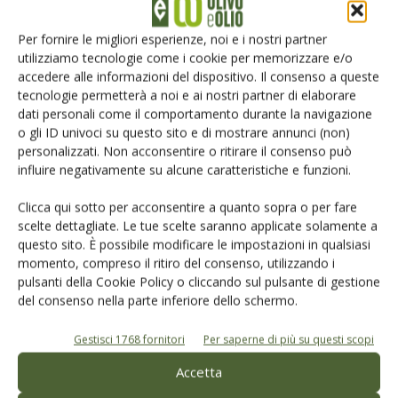
Per fornire le migliori esperienze, noi e i nostri partner
utilizziamo tecnologie come i cookie per memorizzare e/o
accedere alle informazioni del dispositivo. Il consenso a queste
L'Esperto risponde
tecnologie permetterà a noi e ai nostri partner di elaborare
dati personali come il comportamento durante la navigazione
I consigli di Terra e Vita agli agricoltori
o gli ID univoci su questo sito e di mostrare annunci (non)
personalizzati. Non acconsentire o ritirare il consenso può
Cerca adesso
influire negativamente su alcune caratteristiche e funzioni.
Clicca qui sotto per acconsentire a quanto sopra o per fare
scelte dettagliate. Le tue scelte saranno applicate solamente a
questo sito. È possibile modificare le impostazioni in qualsiasi
momento, compreso il ritiro del consenso, utilizzando i
pulsanti della Cookie Policy o cliccando sul pulsante di gestione
del consenso nella parte inferiore dello schermo.
Gestisci 1768 fornitori
Per saperne di più su questi scopi
Rimani aggiornato sul mondo
Accetta
dell’agricoltura