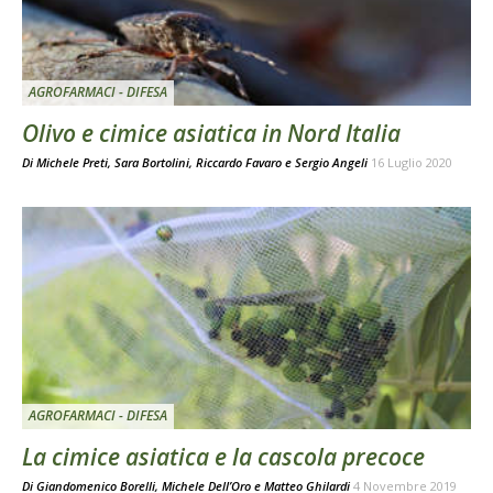
AGROFARMACI - DIFESA
Olivo e cimice asiatica in Nord Italia
Di
Michele Preti
,
Sara Bortolini
,
Riccardo Favaro
e
Sergio Angeli
16 Luglio 2020
AGROFARMACI - DIFESA
La cimice asiatica e la cascola precoce
Di
Giandomenico Borelli
,
Michele Dell’Oro
e
Matteo Ghilardi
4 Novembre 2019