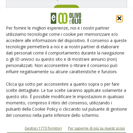
Cerca adesso
Per fornire le migliori esperienze, noi e i nostri partner
utilizziamo tecnologie come i cookie per memorizzare e/o
accedere alle informazioni del dispositivo. Il consenso a queste
tecnologie permetterà a noi e ai nostri partner di elaborare
dati personali come il comportamento durante la navigazione
o gli ID univoci su questo sito e di mostrare annunci (non)
L'Esperto risponde
personalizzati. Non acconsentire o ritirare il consenso può
I consigli di Terra e Vita agli agricoltori
influire negativamente su alcune caratteristiche e funzioni.
Cerca adesso
Clicca qui sotto per acconsentire a quanto sopra o per fare
scelte dettagliate. Le tue scelte saranno applicate solamente a
questo sito. È possibile modificare le impostazioni in qualsiasi
momento, compreso il ritiro del consenso, utilizzando i
pulsanti della Cookie Policy o cliccando sul pulsante di gestione
del consenso nella parte inferiore dello schermo.
Gestisci 1773 fornitori
Per saperne di più su questi scopi