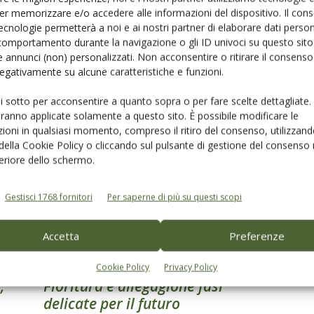
er memorizzare e/o accedere alle informazioni del dispositivo. Il con
ecnologie permetterà a noi e ai nostri partner di elaborare dati person
comportamento durante la navigazione o gli ID univoci su questo sito 
 annunci (non) personalizzati. Non acconsentire o ritirare il consens
AGROFARMACI - DIFESA
 negativamente su alcune caratteristiche e funzioni.
Caldo e temporali. E i funghi
ui sotto per acconsentire a quanto sopra o per fare scelte dettagliate.
crescono
aranno applicate solamente a questo sito. È possibile modificare le
Di Sandro Nardi e Giuliano Stimilli
-
21 Settembre 2015
ioni in qualsiasi momento, compreso il ritiro del consenso, utilizzand
 della Cookie Policy o cliccando sul pulsante di gestione del consenso 
feriore dello schermo.
Gestisci 1768 fornitori
Per saperne di più su questi scopi
Accetta
Preferenze
OLIVETO E FRANTOIO
Cookie Policy
Privacy Policy
,
Fioritura e allegagione fasi
delicate per il futuro