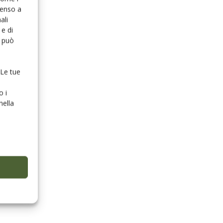
senso a
ali
e di
o può
 Le tue
o i
nella