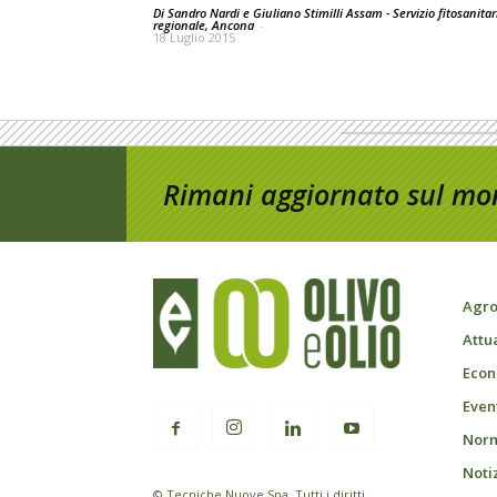
Di Sandro Nardi e Giuliano Stimilli Assam - Servizio fitosanitar
regionale, Ancona
-
18 Luglio 2015
Rimani aggiornato sul mon
Agro
Attu
Econ
Event
Norm
Noti
© Tecniche Nuove Spa. Tutti i diritti