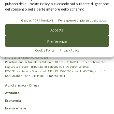
pulsanti della Cookie Policy o cliccando sul pulsante di gestione
del consenso nella parte inferiore dello schermo.
Gestisci 1771 fornitori
Per saperne di più su questi scopi
Accetta
Preferenze
© Tecniche Nuove Spa. Tutti i diritti riservati. Sede legale Via Eritrea 21 -
Cookie Policy
Privacy Policy
20157 Milano | Codice fiscale, Partita IVA e Iscrizione al Registro delle
imprese di Milano: 00753480151
Registrazione Tribunale di Milano n. 69 del 05/03/2014. Precedentemente
registrata presso il tribunale di Bologna n. 6776 del 04/03/1998
ROC "Poste italiane Spa - sped. A.P. - DL 353/2003 conv. L. 46/2004, art. 1c.1:
DCB Milano" Roc n. 24344 del 11 marzo 2014
Agrofarmaci – Difesa
Attualità
Economia
Eventi e fiere