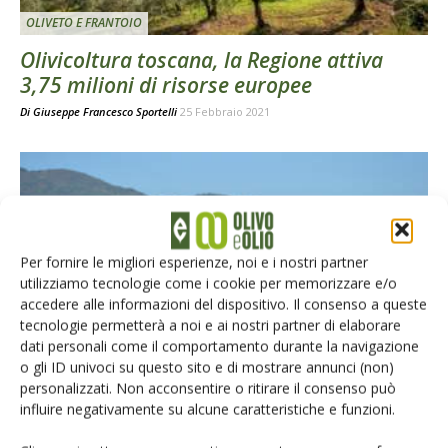
OLIVETO E FRANTOIO
Olivicoltura toscana, la Regione attiva
3,75 milioni di risorse europee
Di
Giuseppe Francesco Sportelli
25 Febbraio 2021
Per fornire le migliori esperienze, noi e i nostri partner
utilizziamo tecnologie come i cookie per memorizzare e/o
accedere alle informazioni del dispositivo. Il consenso a queste
tecnologie permetterà a noi e ai nostri partner di elaborare
OLIVETO E FRANTOIO
dati personali come il comportamento durante la navigazione
o gli ID univoci su questo sito e di mostrare annunci (non)
Storia e cultura olivicola nella Toscana
personalizzati. Non acconsentire o ritirare il consenso può
centrale
influire negativamente su alcune caratteristiche e funzioni.
Di
Barbara Alfei
e
Giorgio Pannelli
24 Novembre 2020