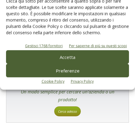
Clicca qui sotto per acconsentire a quanto sopra o per fare
scelte dettagliate. Le tue scelte saranno applicate solamente a
questo sito. È possibile modificare le impostazioni in qualsiasi
E-magazine
momento, compreso il ritiro del consenso, utilizzando i
Tecniche, prodotti e servizi dalle aziende
pulsanti della Cookie Policy o cliccando sul pulsante di gestione
del consenso nella parte inferiore dello schermo.
Gestisci 1768 fornitori
Per saperne di più su questi scopi
Accetta
Preferenze
Cookie Policy
Privacy Policy
Catalogo Aziende e Prodotti
Un modo semplice per cercare un'azienda o un
prodotto!
Cerca adesso