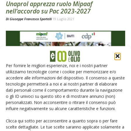
Unaprol apprezza ruolo Mipaaf
nell’accordo su Pac 2023-2027
Di
Giuseppe Francesco Sportelli
19 Luglio 2021
Per fornire le migliori esperienze, noi e i nostri partner
utilizziamo tecnologie come i cookie per memorizzare e/o
accedere alle informazioni del dispositivo. Il consenso a queste
tecnologie permetterà a noi e ai nostri partner di elaborare
NEWS
dati personali come il comportamento durante la navigazione
Accesso al credito per Op/Aop olio di oliva
o gli ID univoci su questo sito e di mostrare annunci (non)
personalizzati. Non acconsentire o ritirare il consenso può
e olive da mensa, misura Mipaaf
influire negativamente su alcune caratteristiche e funzioni.
Di
Giuseppe Francesco Sportelli
10 Settembre 2020
Clicca qui sotto per acconsentire a quanto sopra o per fare
scelte dettagliate. Le tue scelte saranno applicate solamente a