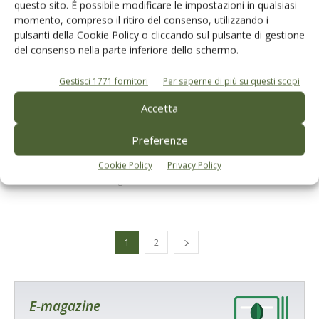
questo sito. È possibile modificare le impostazioni in qualsiasi
momento, compreso il ritiro del consenso, utilizzando i
pulsanti della Cookie Policy o cliccando sul pulsante di gestione
del consenso nella parte inferiore dello schermo.
Gestisci 1771 fornitori
Per saperne di più su questi scopi
Accetta
OLIVETO E FRANTOIO
Preferenze
Il rilancio dell’olivicoltura italiana punta
anche sulle OP
Cookie Policy
Privacy Policy
Di
Francesco Bartolozzi
11 Luglio 2020
1
2
E-magazine