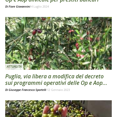
Di
Fiore Giovannini
4 Luglio 2024
ATTUALITÀ
Puglia, via libera a modifica del decreto
sui programmi operativi delle Op e Aop...
Di
Giuseppe Francesco Sportelli
12 Gennaio 2023