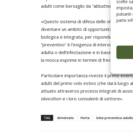
scelte s
adulti come bersaglio da “abbattere” o da “r
impostaz
pulsanti
parte in
«Questo sistema di difesa delle olive, che in
diventare un ambito di opportunità per una prod
biologica e integrata, per rispondere adeguata
“preventivo” è l’esigenza di intervenire prec
adulta o dell’infestazione e in base alla diret
la mosca esprime in termini di frequenza e int
Particolare importanza riveste il primo even
adulti del primo volo estivo (che darà luogo
attuato attraverso processi integrati di assis
olivicoltori e i loro consulenti di settore».
TAG
dimetoato
Horta
lotta preventiva adulti