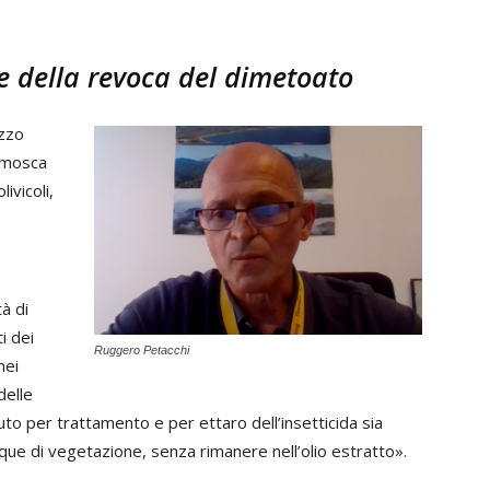
e della revoca del dimetoato
izzo
a mosca
livicoli,
à di
i dei
Ruggero Petacchi
nei
delle
to per trattamento e per ettaro dell’insetticida sia
 acque di vegetazione, senza rimanere nell’olio estratto».