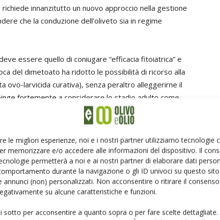
 richiede innanzitutto un nuovo approccio nella gestione
indere che la conduzione dell’oliveto sia in regime
eve essere quello di coniugare “efficacia fitoiatrica” e
ca del dimetoato ha ridotto le possibilità di ricorso alla
ta ovo-larvicida curativa), senza peraltro alleggerirne il
pinge fortemente a considerare lo stadio adulto come
ttare, o integrare, metodi “adulticidi” e “repellenti-
eventive».
re le migliori esperienze, noi e i nostri partner utilizziamo tecnologie
 preventiva contro adulti
er memorizzare e/o accedere alle informazioni del dispositivo. Il con
ecnologie permetterà a noi e ai nostri partner di elaborare dati person
comportamento durante la navigazione o gli ID univoci su questo sito 
o privata, e a seguire dall’industria fitofarmaceutica,
 annunci (non) personalizzati. Non acconsentire o ritirare il consens
la lotta “ovo-larvicida curativa”, le prospettive attuali nel
 negativamente su alcune caratteristiche e funzioni.
ato Petacchi, consistono nella raccolta anticipata,
ui sotto per acconsentire a quanto sopra o per fare scelte dettagliate.
, e nell’utilizzo di tecniche di tipo preventivo aventi gli