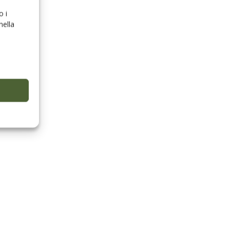
o i
nella