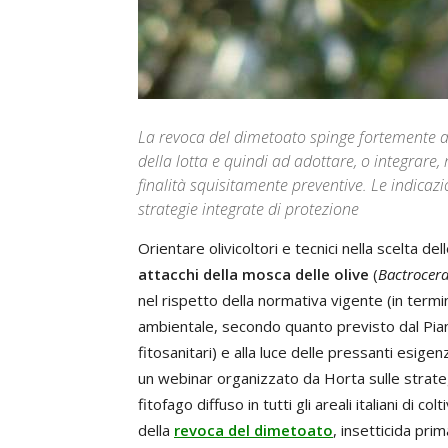
La revoca del dimetoato spinge fortemente a 
della lotta e quindi ad adottare, o integrare, 
finalità squisitamente preventive. Le indica
strategie integrate di protezione
Orientare olivicoltori e tecnici nella scelta del
attacchi della mosca delle olive
(
Bactrocera
nel rispetto della normativa vigente (in termini
ambientale, secondo quanto previsto dal Piano
fitosanitari) e alla luce delle pressanti esigenz
un webinar organizzato da Horta sulle strateg
fitofago diffuso in tutti gli areali italiani di co
della
revoca del dimetoato
, insetticida pri