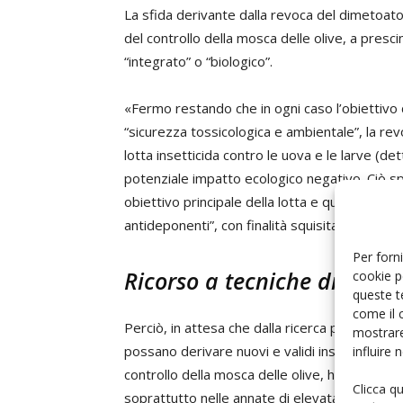
La sfida derivante dalla revoca del dimetoato
del controllo della mosca delle olive, a presc
“integrato” o “biologico”.
«Fermo restando che in ogni caso l’obiettivo d
“sicurezza tossicologica e ambientale”, la revo
lotta insetticida contro le uova e le larve (det
potenziale impatto ecologico negativo. Ciò s
obiettivo principale della lotta e quindi ad ado
antideponenti”, con finalità squisitamente pr
Per forni
Ricorso a tecniche di lotta
cookie p
queste t
come il 
Perciò, in attesa che dalla ricerca pubblica e/
mostrare
possano derivare nuovi e validi insetticidi per 
influire
controllo della mosca delle olive, ha sottoline
Clicca q
soprattutto nelle annate di elevata infestazione