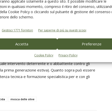
aranno applicate solamente a questo sito. È possibile modificare le
espingere”.
ioni in qualsiasi momento, compreso il ritiro del consenso, utilizzand
 della Cookie Policy o cliccando sul pulsante di gestione del consenso 
feriore dello schermo.
 “biologico” non ha al momento alternative, può e deve
uzione olivicola in linea con i principi della difesa
Gestisci 1771 fornitori
Per saperne di più su questi scopi
mente a criteri di sostenibilità. Intrinseca al concetto di
ocemente, attraverso il monitoraggio della popolazione
Accetta
Preferenze
ta conoscenza del territorio e della dannosità che in esso
ensità degli attacchi.
Cookie Policy
Privacy Policy
tuale intervento deterrente e o abbattente contro gli
 alla prima generazione estiva). Quanto sopra può essere
tenza tecnica e formazione specialistica per e con gli
cida
mosca delle olive