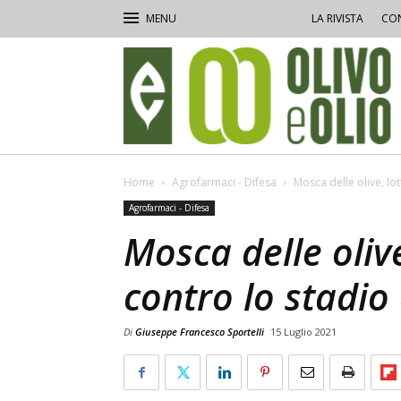
LA RIVISTA
CON
Olivo
e
Olio
Home
Agrofarmaci - Difesa
Mosca delle olive, lo
Agrofarmaci - Difesa
Mosca delle oliv
contro lo stadio
Di
Giuseppe Francesco Sportelli
15 Luglio 2021