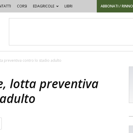
TATTI
CORSI
EDAGRICOLE
LIBRI
ABBONATI / RINN
tta preventiva contro lo stadio adulto
e, lotta preventiva
 adulto