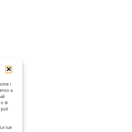
 come i
senso a
ali
e di
o può
 Le tue