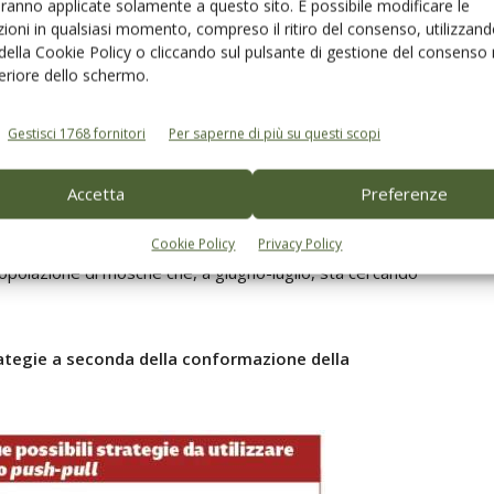
aranno applicate solamente a questo sito. È possibile modificare le
ntrollo di
Bactrocera oleae
ioni in qualsiasi momento, compreso il ritiro del consenso, utilizzand
 della Cookie Policy o cliccando sul pulsante di gestione del consenso 
-pull per il controllo di
Bactrocera oleae
non prevede
feriore dello schermo.
piego simultaneo, ma in superfici diverse, di:
Gestisci 1768 fornitori
Per saperne di più su questi scopi
nte e
zione
attract and kill
.
Accetta
Preferenze
ile protetto l’oliveto dall’attacco della mosca delle olive e
Cookie Policy
Privacy Policy
 popolazione di mosche che, a giugno-luglio, sta cercando
rategie a seconda della conformazione della