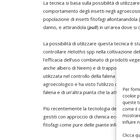
La tecnica si basa sulla possibilità di utilizzar
comportamento degli insetti negli agroecosis
popolazione di insetti fitofagi allontanandola 
danno, e attirandola (
pull
) in un’area dove si 
La possibilità di utilizzare questa tecnica è 
controllare
Heliothis
spp nella coltivazione de
l’efficacia dell’uso combinato di prodotti veget
anche albero di Neem) e di trappole. Succe
utilizzata nel controllo della falena (
stemborer
agroecologico e ha visto l’utilizzo combinato d
Per forni
falena e di un’altra pianta che la attira (
Penni
cookie p
queste t
Più recentemente la tecnologia del
push-pull
come il 
mostrare
gestiti con approccio di chimica ecologica ch
influire
fitofagi come pure delle piante infestanti (Kh
Clicca q