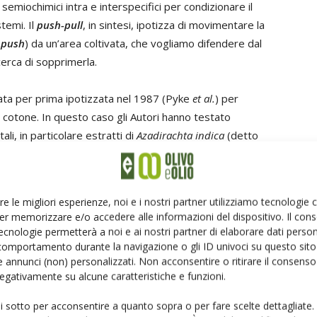
e semiochimici intra e interspecifici per condizionare il
temi. Il
push-pull
, in sintesi, ipotizza di movimentare la
(
push
) da un’area coltivata, che vogliamo difendere dal
cerca di sopprimerla.
stata per prima ipotizzata nel 1987 (Pyke
et al.
) per
l cotone. In questo caso gli Autori hanno testato
ali, in particolare estratti di
Azadirachta indica
(detto
ssivamente (Khan
et al.
, 2008) la solita strategia è stata
s
) del mais e in questo caso, l’approccio è stato di tipo
i una pianta (
Desmodium repels
) in grado di repellere la
re le migliori esperienze, noi e i nostri partner utilizziamo tecnologie
setum purpureum
o erba Napier).
er memorizzare e/o accedere alle informazioni del dispositivo. Il con
ecnologie permetterà a noi e ai nostri partner di elaborare dati person
è stata testata nell’ambito di sistemi colturali cerealicoli
comportamento durante la navigazione o gli ID univoci su questo sito 
 annunci (non) personalizzati. Non acconsentire o ritirare il consens
e ha affrontato, contemporaneamente, sia il controllo di
 negativamente su alcune caratteristiche e funzioni.
an
et al.
,2016).
ui sotto per acconsentire a quanto sopra o per fare scelte dettagliate.