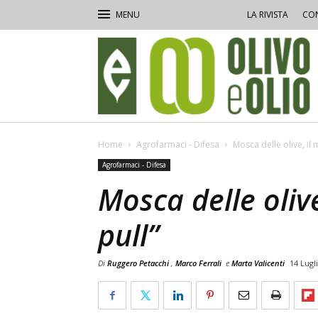
LA RIVISTA
CON
Olivo
e
Olio
Home
Agrofarmaci - Difesa
Mosca delle olive, il
Agrofarmaci - Difesa
Mosca delle oliv
pull”
Di
Ruggero Petacchi
,
Marco Ferrali
e
Marta Valicenti
14 Lugl