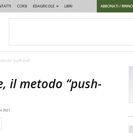
TATTI
CORSI
EDAGRICOLE
LIBRI
ABBONATI / RINN
 metodo “push-pull”
e, il metodo “push-
io 2021