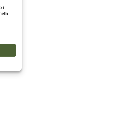
o i
nella