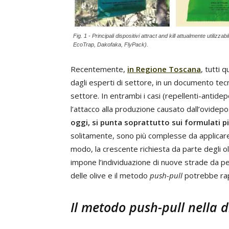
Fig. 1 - Principali dispositivi attract and kill attualmente utilizzabi
EcoTrap, Dakofaka, FlyPack).
Recentemente,
in Regione Toscana
, tutti 
dagli esperti di settore, in un documento tecn
settore. In entrambi i casi (repellenti-antide
l’attacco alla produzione causato dall’ovidep
oggi, si punta soprattutto sui formulati p
solitamente, sono più complesse da applicare
modo, la crescente richiesta da parte degli oli
impone l’individuazione di nuove strade da pe
delle olive e il metodo
push-pull
potrebbe rap
Il metodo
push-pull
nella d