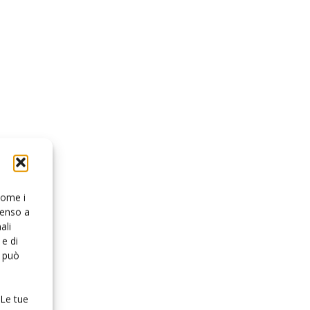
 come i
senso a
ali
e di
o può
 Le tue