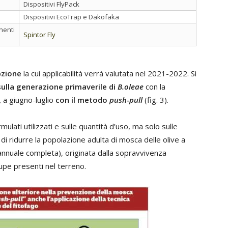
Dispositivi FlyPack
Dispositivi EcoTrap e Dakofaka
nenti
Spintor Fly
pzione
la cui applicabilità verrà valutata nel 2021-2022. Si
sulla generazione primaverile di
B.oleae
con la
,
a giugno-luglio
con il metodo
push-pull
(fig. 3).
lati utilizzati e sulle quantità d’uso, ma solo sulle
di ridurre la popolazione adulta di mosca delle olive a
annuale completa), originata dalla sopravvivenza
upe presenti nel terreno.