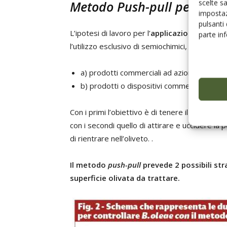
scelte s
Metodo
Push-pull
per il co
impostaz
pulsanti
L’ipotesi di lavoro per l’
applicazione del push
parte in
l’utilizzo esclusivo di semiochimici, bensì l’im
a) prodotti commerciali ad azione repelle
b) prodotti o dispositivi commerciali ad a
Con i primi l’obiettivo è di tenere il più possib
con i secondi quello di attirare e uccidere la
di rientrare nell’oliveto. .
Il metodo
push-pull
prevede 2 possibili st
superficie olivata da trattare.