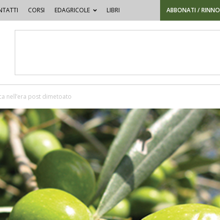
TATTI
CORSI
EDAGRICOLE
LIBRI
ABBONATI / RINN
ca nell’era post dimetoato