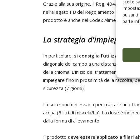
scelte s
Grazie alla sua origine, il Reg. 404/2008 ha
in
impostaz
nell’allegato IIB del Regolamento 2092/91, re
pulsanti
prodotto è anche nel Codex Alimentarius di F
parte in
La strategia d’impiego
In particolare,
si consiglia l’utilizzo di 3 t
diagonale del campo a una distanza minima di 
della chioma. L’inizio dei trattamenti avviene a
impiegare fino in prossimità della raccolta, per
sicurezza (7 giorni).
La soluzione necessaria per trattare un ettaro
acqua (5 litri di miscela/ha). La dose è indipe
dalla forma di allevamento.
Il prodotto
deve essere applicato a filari a