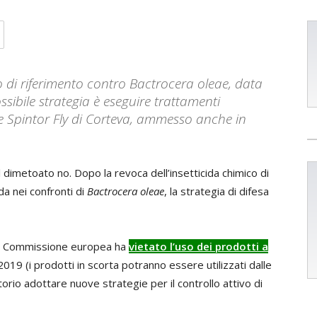
o di riferimento contro Bactrocera oleae, data
ossibile strategia è eseguire trattamenti
me Spintor Fly di Corteva, ammesso anche in
l dimetoato no. Dopo la revoca dell’insetticida chimico di
ida nei confronti di
Bactrocera oleae
, la strategia di difesa
e la Commissione europea ha
vietato l’uso dei prodotti a
019 (i prodotti in scorta potranno essere utilizzati dalle
torio adottare nuove strategie per il controllo attivo di