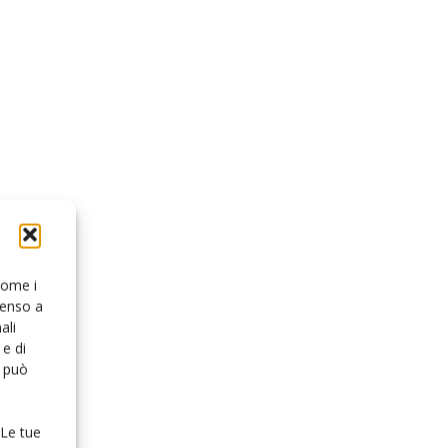
 come i
senso a
ali
e di
o può
 Le tue