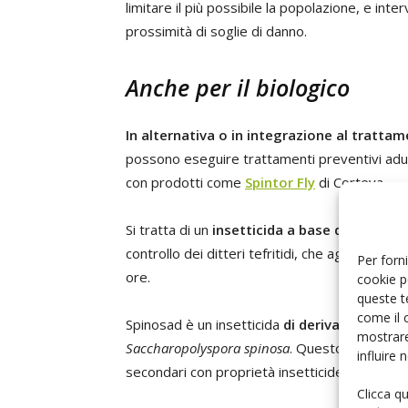
limitare il più possibile la popolazione, e int
prossimità di soglie di danno.
Anche per il biologico
In alternativa o in integrazione al trattam
possono eseguire trattamenti preventivi adultic
con prodotti come
Spintor Fly
di Corteva.
Si tratta di un
insetticida a base di spinosa
controllo dei ditteri tefritidi, che agisce per 
Per forni
ore.
cookie p
queste t
come il 
Spinosad è un insetticida
di derivazione nat
mostrare
Saccharopolyspora
spinosa
. Questo infatti du
influire
secondari con proprietà insetticide, le spinos
Clicca q