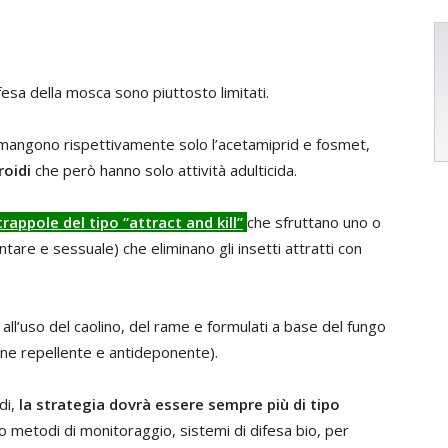
 difesa della mosca sono piuttosto limitati.
mangono rispettivamente solo l’acetamiprid e fosmet,
roidi
che però hanno solo attività adulticida.
trappole del tipo “attract and kill”
che sfruttano uno o
tare e sessuale) che eliminano gli insetti attratti con
all’uso del caolino, del rame e formulati a base del fungo
ne repellente e antideponente).
idi,
la strategia dovrà essere sempre più di tipo
o metodi di monitoraggio, sistemi di difesa bio, per