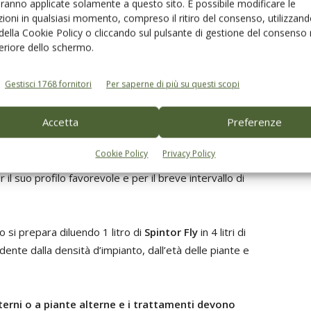
aranno applicate solamente a questo sito. È possibile modificare le
serito tutti i formulati a base di spinosad
ioni in qualsiasi momento, compreso il ritiro del consenso, utilizzand
lativo alle
sostanze attive ammesse in biologico
. Il
 della Cookie Policy o cliccando sul pulsante di gestione del consenso 
ao.
feriore dello schermo.
Gestisci 1768 fornitori
Per saperne di più su questi scopi
Accetta
Preferenze
rappole cromotropiche gialle,
da posizionare lungo la
50 m, in posizione equidistante tra l’interno e l’esterno
Cookie Policy
Privacy Policy
lle prime catture degli adulti. Spintor Fly si può
 il suo profilo favorevole e per il breve intervallo di
 si prepara diluendo 1 litro di
Spintor Fly
in 4 litri di
ndente dalla densità d’impianto, dall’età delle piante e
lterni o a piante alterne e i trattamenti devono