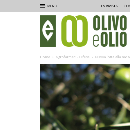
LA RIVISTA
CON
Olivo
e
Olio
Home
Agrofarmaci - Difesa
Nuova lotta alla mos