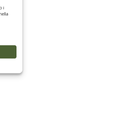
o i
nella