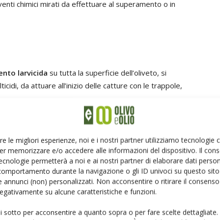
erventi chimici mirati da effettuare al superamento o in
ento larvicida
su tutta la superficie dell’oliveto, si
idi, da attuare all’inizio delle catture con le trappole,
d
(0,24 g/l) e di sostanze attrattive specifiche per il
ingestione portando l’insetto alla morte nel giro di 2-3
re le migliori esperienze, noi e i nostri partner utilizziamo tecnologie
er memorizzare e/o accedere alle informazioni del dispositivo. Il con
ecnologie permetterà a noi e ai nostri partner di elaborare dati person
comportamento durante la navigazione o gli ID univoci su questo sito 
urale
ottenuto dalla fermentazione operata dal batterio
 annunci (non) personalizzati. Non acconsentire o ritirare il consens
rante la fermentazione produce alcuni metaboliti
 negativamente su alcune caratteristiche e funzioni.
ine (spinosina A e D).
ui sotto per acconsentire a quanto sopra o per fare scelte dettagliate.