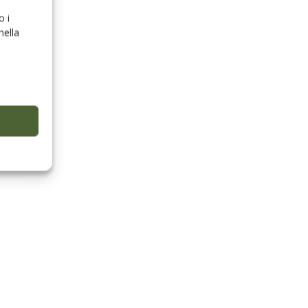
o i
nella