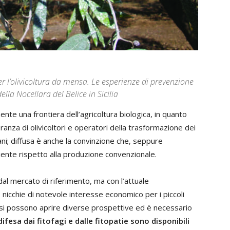
er l’olivicoltura da mensa. Le esperienze di prevenzione
lla Nocellara del Belice in Sicilia
nte una frontiera dell’agricoltura biologica, in quanto
ranza di olivicoltori e operatori della trasformazione dei
liani; diffusa è anche la convinzione che, seppure
ente rispetto alla produzione convenzionale.
al mercato di riferimento, ma con l’attuale
 nicchie di notevole interesse economico per i piccoli
, si possono aprire diverse prospettive ed è necessario
fesa dai fitofagi e dalle fitopatie sono disponibili