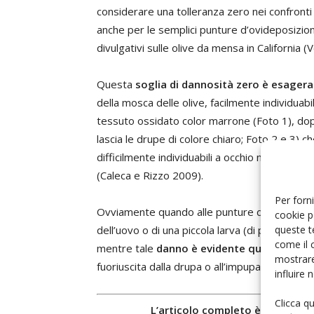
considerare una tolleranza zero nei confronti 
anche per le semplici punture d’ovideposizione
divulgativi sulle olive da mensa in California
Questa
soglia di dannosità zero è esage
della mosca delle olive, facilmente individuabi
tessuto ossidato color marrone (Foto 1), dopo
lascia le drupe di colore chiaro; Foto 2 e 3) 
difficilmente individuabili a occhio nudo, a ca
(Caleca e Rizzo 2009).
Per forni
Ovviamente quando alle punture di ovideposi
cookie p
queste t
dell’uovo o di una piccola larva (di prima e s
come il 
mentre tale
danno è evidente quando è pre
mostrare
fuoriuscita dalla drupa o all’impupamento.(...)
influire
Clicca q
L’articolo completo è disponibile