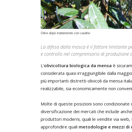
Olive dopo trattamento con caulino
La difesa dalla mosca è il fattore limitante p
e controllo nel comprensorio di produzione de
L’
olivicoltura biologica da mensa
è sicurame
considerata quasi irraggiungibile dalla maggio
più importanti distretti olivicoli da mensa ita
realizzabile, sia economicamente non conveni
Molte di queste posizioni sono condizionate d
diversificazione dei mercati che include anche
produttori moderni, quali le vendite via web
approfondire quali
metodologie e mezzi di di