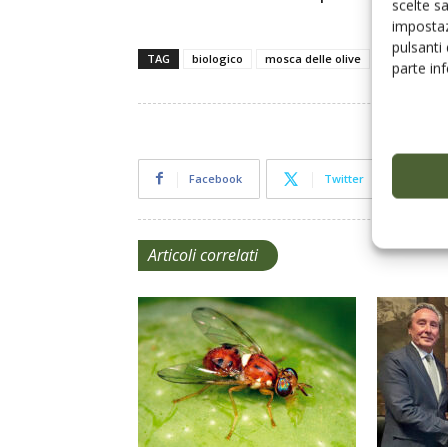
scelte s
impostaz
pulsanti
TAG
biologico
mosca delle olive
olive da me
parte in
Facebook
Twitter
Articoli correlati