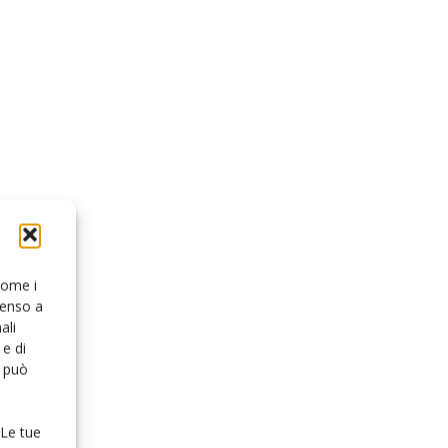
 come i
senso a
ali
e di
o può
 Le tue