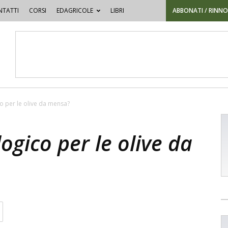
TATTI
CORSI
EDAGRICOLE
LIBRI
ABBONATI / RINN
ico per le olive da mensa?
logico per le olive da