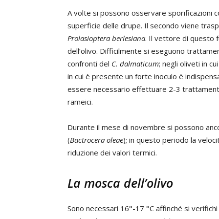
A volte si possono osservare sporificazioni c
superficie delle drupe. Il secondo viene traspo
Prolasioptera berlesiana
. Il vettore di questo
dell’olivo. Difficilmente si eseguono trattame
confronti del
C. dalmaticum
; negli oliveti in
in cui è presente un forte inoculo è indispen
essere necessario effettuare 2-3 trattament
rameici.
Durante il mese di novembre si possono ancora
(
Bactrocera oleae
); in questo periodo la veloc
riduzione dei valori termici.
La mosca dell’olivo
Sono necessari 16°-17 °C affinché si verifich