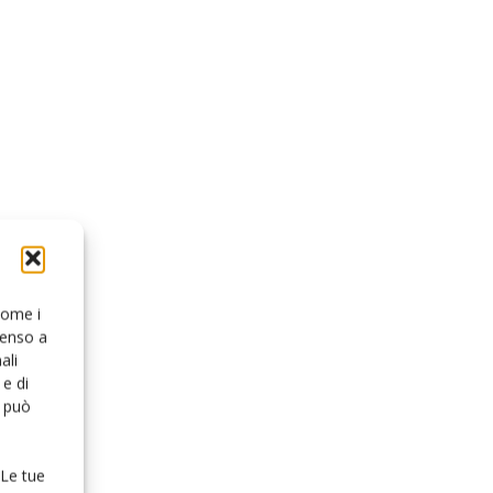
 come i
senso a
ali
e di
o può
 Le tue