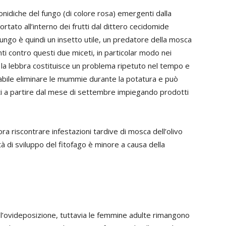
onidiche del fungo (di colore rosa) emergenti dalla
rtato all’interno dei frutti dal dittero cecidomide
 fungo è quindi un insetto utile, un predatore della mosca
nti contro questi due miceti, in particolar modo nei
 cui la lebbra costituisce un problema ripetuto nel tempo e
sabile eliminare le mummie durante la potatura e può
i a partire dal mese di settembre impiegando prodotti
 riscontrare infestazioni tardive di mosca dell’olivo
ità di sviluppo del fitofago è minore a causa della
i l’ovideposizione, tuttavia le femmine adulte rimangono