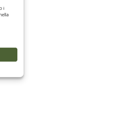
o i
nella