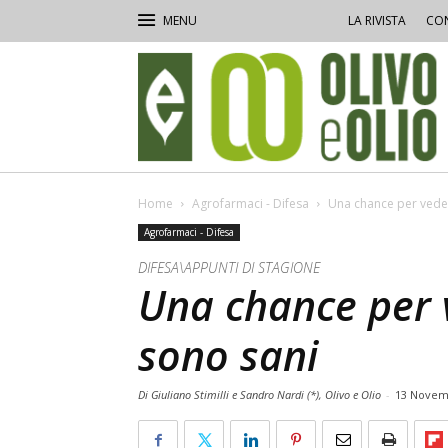
LA RIVISTA
CON
Olivo
e
Olio
Home
Agrofarmaci - Difesa
Una chance per vedere
Agrofarmaci - Difesa
DIFESA\APPUNTI DI STAGIONE
Una chance per v
sono sani
Di Giuliano Stimilli e Sandro Nardi (*), Olivo e Olio
-
13 Novem