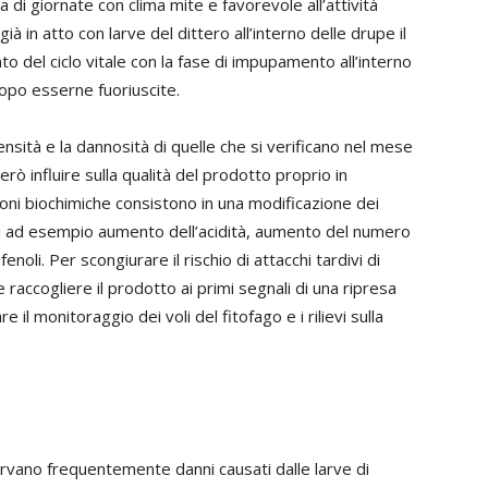
 di giornate con clima mite e favorevole all’attività
ià in atto con larve del dittero all’interno delle drupe il
o del ciclo vitale con la fase di impupamento all’interno
opo esserne fuoriuscite.
ensità e la dannosità di quelle che si verificano nel mese
ò influire sulla qualità del prodotto proprio in
zioni biochimiche consistono in una modificazione dei
quali ad esempio aumento dell’acidità, aumento del numero
enoli. Per scongiurare il rischio di attacchi tardivi di
 raccogliere il prodotto ai primi segnali di una ripresa
 il monitoraggio dei voli del fitofago e i rilievi sulla
ervano frequentemente danni causati dalle larve di