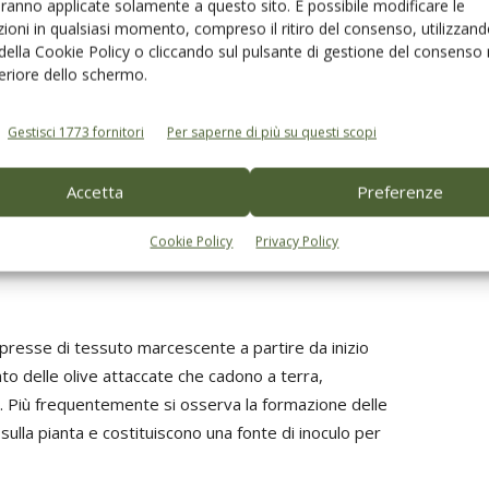
aranno applicate solamente a questo sito. È possibile modificare le
atogeno è presente anche sul filloplano. In presenza di
ioni in qualsiasi momento, compreso il ritiro del consenso, utilizzand
 della Cookie Policy o cliccando sul pulsante di gestione del consenso 
e con prodotti fitosanitari a base di rame (poltiglia
feriore dello schermo.
i ostacolare la penetrazione del patogeno attraverso le
e va posizionato dopo la raccolta delle drupe; può
Gestisci 1773 fornitori
Per saperne di più su questi scopi
 di pavone e cercosporiosi.
Accetta
Preferenze
essere attaccati da due specie fungine:
Colletotrichum
orium dalmaticum
.
Cookie Policy
Privacy Policy
presse di tessuto marcescente a partire da inizio
nto delle olive attaccate che cadono a terra,
. Più frequentemente si osserva la formazione delle
ulla pianta e costituiscono una fonte di inoculo per