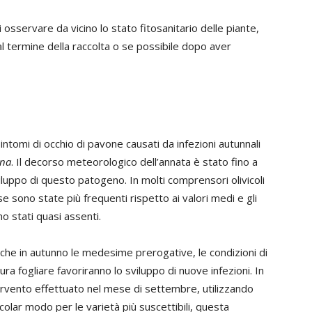
osservare da vicino lo stato fitosanitario delle piante,
al termine della raccolta o se possibile dopo aver
intomi di occhio di pavone causati da infezioni autunnali
ina
. Il decorso meteorologico dell’annata è stato fino a
luppo di questo patogeno. In molti comprensori olivicoli
e sono state più frequenti rispetto ai valori medi e gli
no stati quasi assenti.
he in autunno le medesime prerogative, le condizioni di
ra fogliare favoriranno lo sviluppo di nuove infezioni. In
ntervento effettuato nel mese di settembre, utilizzando
icolar modo per le varietà più suscettibili, questa