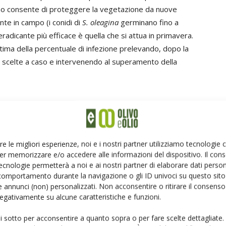
unno consente di proteggere la vegetazione da nuove
ente in campo (i conidi di
S. oleagina
germinano fino a
eradicante più efficace è quella che si attua in primavera.
stima della percentuale di infezione prelevando, dopo la
ie scelte a caso e intervenendo al superamento della
ici o dalle operazioni colturali in atto (es. scuotitori e
re le migliori esperienze, noi e i nostri partner utilizziamo tecnologie
costituire la via di ingresso per un altro patogeno, il
er memorizzare e/o accedere alle informazioni del dispositivo. Il con
anoi
, agente della rogna dell’olivo.
ecnologie permetterà a noi e ai nostri partner di elaborare dati person
comportamento durante la navigazione o gli ID univoci su questo sito 
ua e il processo infettivo può avvenire con temperature
 annunci (non) personalizzati. Non acconsentire o ritirare il consens
 negativamente su alcune caratteristiche e funzioni.
la presenza di tubercoli sulla vegetazione, più frequenti in
compaiono dopo alcuni mesi dall’infezione. La fonte di
ui sotto per acconsentire a quanto sopra o per fare scelte dettagliate.
 di cellule batteriche (zooglee) che fuoriescono dalle