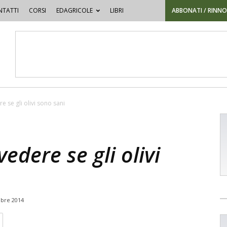
TATTI
CORSI
EDAGRICOLE
LIBRI
ABBONATI / RINN
 se gli olivi sono sani
edere se gli olivi
bre 2014