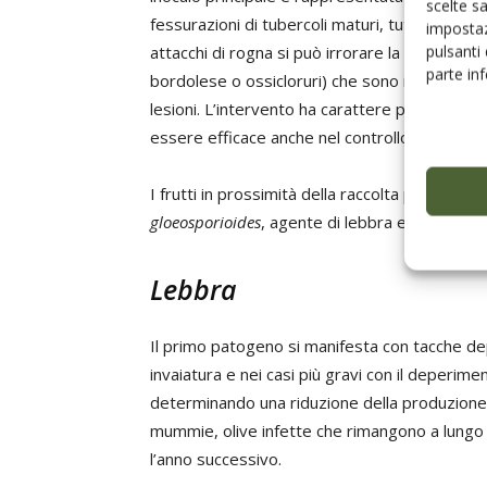
scelte s
fessurazioni di tubercoli maturi, tuttavia il p
impostaz
pulsanti
attacchi di rogna si può irrorare la vegetazion
parte in
bordolese o ossicloruri) che sono in grado d
lesioni. L’intervento ha carattere preventivo 
essere efficace anche nel controllo di occhio
I frutti in prossimità della raccolta possono 
gloeosporioides
, agente di lebbra e
Camarosp
Lebbra
Il primo patogeno si manifesta con tacche de
invaiatura e nei casi più gravi con il deperime
determinando una riduzione della produzione
mummie, olive infette che rimangono a lungo s
l’anno successivo.