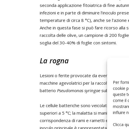
seconda applicazione fitoiatrica di fine aut
infezioni e in parte di diminuire l’inoculo pres
temperature di circa 8 °C), anche se l’azione 
Anche in questa fase si può fare ricorso alla 
raccolta delle olive, un campione di 200 fogl
soglia del 30-40% di foglie con sintomi.
La rogna
Lesioni o ferite provocate da eventi meteorolog
Per forni
macchine agevolatrici per la raccolta) possono 
cookie p
batterio
Pseudomonas syringae
subsp.
savast
queste t
come il 
Le cellule batteriche sono veicolate dall’acq
mostrare
influire
superiori a 5 °C; la malattia si manifesta con 
corrispondenza di rami e rametti e i sintomi 
Clicca q
inoculo principale è rappresentata da ammassi