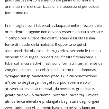
giorni successivi consentendo alla pianta di formare le
prime barriere di cicatrizzazione in assenza di pericolose
fonti d’inoculo.
I rami tagliati con i tubercoli sviluppatisi nelle infezioni della
precedente stagione non devono essere lasciati a seccare
in campo per evitare che costituiscano essi stessi una
fonte di inoculo della malattia. È opportuno quindi
allontanarli dall’oliveto e distruggerli o, secondo le recenti
disposizioni di legge, bruciarli per finalità fitosanitarie. I
tubercoli ancora attivi infatti sono formati internamente da
zooglee, ammassi di cellule del batterio Pseudomonas
syringae subsp. Savastanoi (foto 1), la cui penetrazione
all’interno degli organi vegetativi può avvenire solo
attraverso lesioni accidentali (da nevicate, grandinate,
gelate tardive), o dall’uomo (potature, raccolta). Umidità
atmosferica elevata e prolungata bagnatura degli organi
vegetativi sono gli elementi base perché si sviluppi un