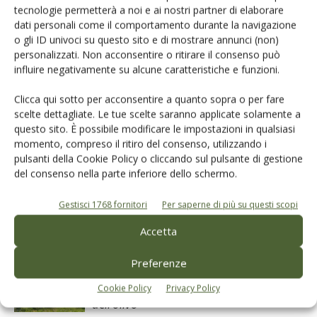
tecnologie permetterà a noi e ai nostri partner di elaborare
dati personali come il comportamento durante la navigazione
o gli ID univoci su questo sito e di mostrare annunci (non)
Facebook
Twitter
personalizzati. Non acconsentire o ritirare il consenso può
influire negativamente su alcune caratteristiche e funzioni.
Articoli correlati
Clicca qui sotto per acconsentire a quanto sopra o per fare
scelte dettagliate. Le tue scelte saranno applicate solamente a
questo sito. È possibile modificare le impostazioni in qualsiasi
Microfighter, meno rame contro la
momento, compreso il ritiro del consenso, utilizzando i
rogna
pulsanti della Cookie Policy o cliccando sul pulsante di gestione
del consenso nella parte inferiore dello schermo.
Cicale, nuovo pericolo per gli oliveti
Gestisci 1768 fornitori
Per saperne di più su questi scopi
pugliesi?
Accetta
Preferenze
Meno rame in agricoltura, l’esperienza
di Microfighter contro la rogna
Cookie Policy
Privacy Policy
dell’olivo