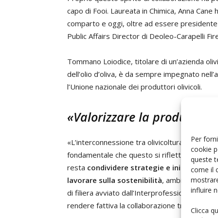
capo di Fooi. Laureata in Chimica, Anna Cane h
comparto e oggi, oltre ad essere presidente de
Public Affairs Director di Deoleo-Carapelli Fir
Tommano Loiodice, titolare di un’azienda olivic
dell’olio d’oliva, è da sempre impegnato nell
l’Unione nazionale dei produttori olivicoli.
«Valorizzare la produzione 
Per forni
«L’interconnessione tra olivicoltura e aziende
cookie p
fondamentale che questo si rifletta anche nell
queste t
resta
condividere strategie e iniziative per
come il 
mostrare
lavorare sulla sostenibilità
, ambientale ed 
influire
di filiera avviato dall’Interprofessione vuole 
rendere fattiva la collaborazione tra tutti i 
Clicca q