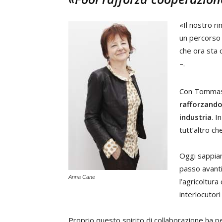
«Il nostro r
un percorso d
che ora sta 
–.
Con Tommaso
rafforzando
industria
. I
tutt’altro ch
Oggi sappiam
passo avanti
Anna Cane
l’agricoltura 
interlocutori 
Proprio questo spirito di collaborazione ha 