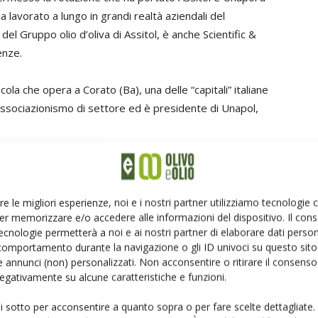
a lavorato a lungo in grandi realtà aziendali del
l Gruppo olio d’oliva di Assitol, è anche Scientific &
enze.
ola che opera a Corato (Ba), una delle “capitali” italiane
’associazionismo di settore ed è presidente di Unapol,
nazionale di olio d’oliva»
re le migliori esperienze, noi e i nostri partner utilizziamo tecnologie
 industriali è sempre più forte – ha aggiunto Cane – ed è
er memorizzare e/o accedere alle informazioni del dispositivo. Il con
a gestione dell’Interprofessione. L’obiettivo principale
ecnologie permetterà a noi e ai nostri partner di elaborare dati person
 valorizzare la produzione nazionale di olio d’oliva e
comportamento durante la navigazione o gli ID univoci su questo sito 
 annunci (non) personalizzati. Non acconsentire o ritirare il consens
economica, del comparto. In tal senso, il primo contratto
 negativamente su alcune caratteristiche e funzioni.
essere la base per altri progetti analoghi, in modo da
componenti dell’Interprofessione.
ui sotto per acconsentire a quanto sopra o per fare scelte dettagliate.