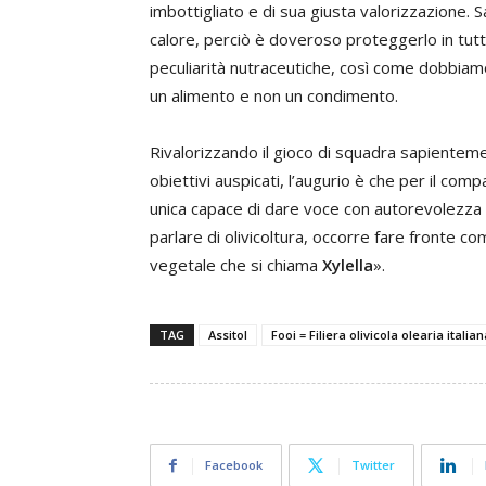
imbottigliato e di sua giusta valorizzazione. Sa
calore, perciò è doveroso proteggerlo in tutte
peculiarità nutraceutiche, così come dobbiamo
un alimento e non un condimento.
Rivalorizzando il gioco di squadra sapiente
obiettivi auspicati, l’augurio è che per il com
unica capace di dare voce con autorevolezza all
parlare di olivicoltura, occorre fare fronte
vegetale che si chiama
Xylella
».
TAG
Assitol
Fooi = Filiera olivicola olearia italia
Facebook
Twitter