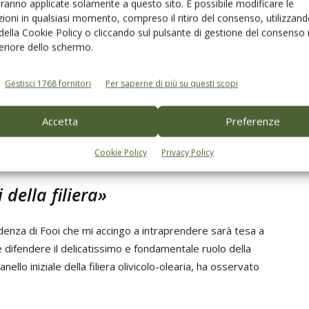
aranno applicate solamente a questo sito. È possibile modificare le
 Interprofessione di confrontarsi in modo più efficace
ioni in qualsiasi momento, compreso il ritiro del consenso, utilizzand
 della Cookie Policy o cliccando sul pulsante di gestione del consenso 
 problema degli
steroli
e quello degli
oli minerali
negli oli
feriore dello schermo.
 lasciare sempre aperta la porta a quelle realtà del mondo
azione i risultati positivi ottenuti e la nostra volontà di
Gestisci 1768 fornitori
Per saperne di più su questi scopi
si avvicinino alla filiera altre componenti del comparto,
che più importanti, coinvolgendo anche la Grande
Accetta
Preferenze
Cookie Policy
Privacy Policy
 della filiera»
denza di Fooi che mi accingo a intraprendere sarà tesa a
e difendere il delicatissimo e fondamentale ruolo della
nello iniziale della filiera olivicolo-olearia, ha osservato