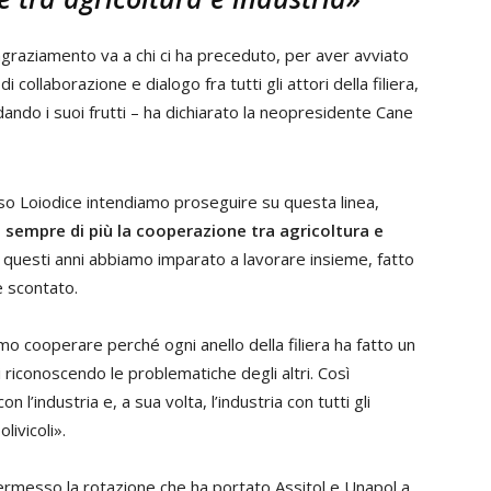
ingraziamento va a chi ci ha preceduto, per aver avviato
i collaborazione e dialogo fra tutti gli attori della filiera,
dando i suoi frutti – ha dichiarato la neopresidente Cane
 Loiodice intendiamo proseguire su questa linea,
 sempre di più la cooperazione tra agricoltura e
n questi anni abbiamo imparato a lavorare insieme, fatto
e scontato.
o cooperare perché ogni anello della filiera ha fatto un
 riconoscendo le problematiche degli altri. Così
con l’industria e, a sua volta, l’industria con tutti gli
olivicoli».
permesso la rotazione che ha portato Assitol e Unapol a