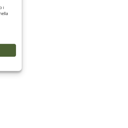
o i
nella