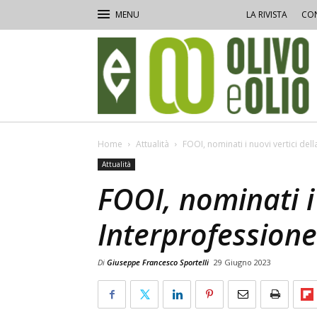
LA RIVISTA
CON
Olivo
e
Olio
Home
Attualità
FOOI, nominati i nuovi vertici del
Attualità
FOOI, nominati i 
Interprofessione
Di
Giuseppe Francesco Sportelli
29 Giugno 2023