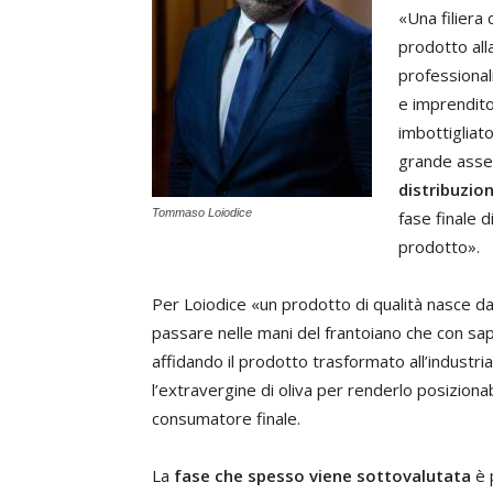
«Una filiera 
prodotto all
professionali
e imprenditor
imbottigliat
grande asse
distribuzio
Tommaso Loiodice
fase finale d
prodotto».
Per Loiodice «un prodotto di qualità nasce da
passare nelle mani del frantoiano che con sap
affidando il prodotto trasformato all’industria
l’extravergine di oliva per renderlo posizionabi
consumatore finale.
La
fase che spesso viene sottovalutata
è 