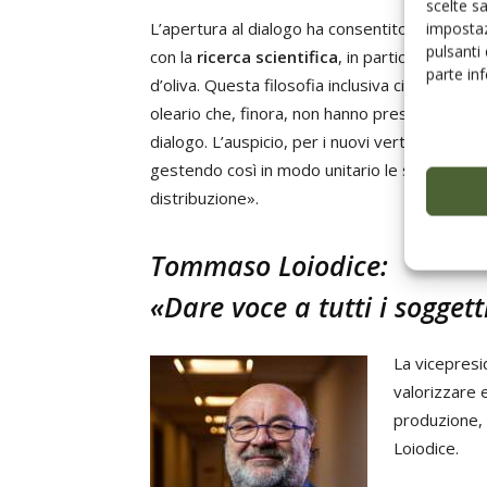
scelte s
L’apertura al dialogo ha consentito alla nuova
impostaz
pulsanti
con la
ricerca scientifica
, in particolare sul
parte in
d’oliva. Questa filosofia inclusiva ci porta a
oleario che, finora, non hanno preso in consider
dialogo. L’auspicio, per i nuovi vertici, è che 
gestendo così in modo unitario le sue temati
distribuzione».
Tommaso Loiodice:
«Dare voce a tutti i soggetti
La vicepresi
valorizzare 
produzione, a
Loiodice.