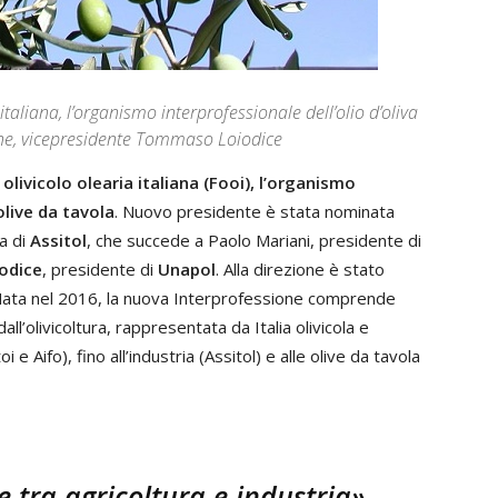
 italiana, l’organismo interprofessionale dell’olio d’oliva
Cane, vicepresidente Tommaso Loiodice
a olivicolo olearia italiana (Fooi), l’organismo
olive da tavola
. Nuovo presidente è stata nominata
va di
Assitol
, che succede a Paolo Mariani, presidente di
odice
, presidente di
Unapol
. Alla direzione è stato
 Nata nel 2016, la nuova Interprofessione comprende
dall’olivicoltura, rappresentata da Italia olivicola e
e Aifo), fino all’industria (Assitol) e alle olive da tavola
 tra agricoltura e industria»