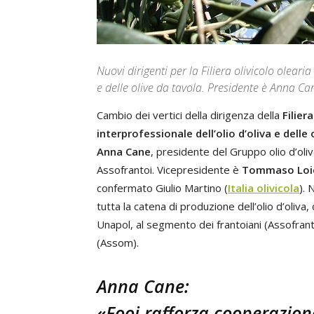
Nuovi dirigenti per la Filiera olivicolo olearia
e delle olive da tavola. Presidente è Anna 
Cambio dei vertici della dirigenza della
Filier
interprofessionale dell’olio d’oliva e delle 
Anna Cane
, presidente del Gruppo olio d’oli
Assofrantoi. Vicepresidente è
Tommaso Loi
confermato Giulio Martino (
Italia olivicola
).
tutta la catena di produzione dell’olio d’oliva, 
Unapol, al segmento dei frantoiani (Assofrantoi 
(Assom).
Anna Cane:
«Fooi rafforza cooperazione