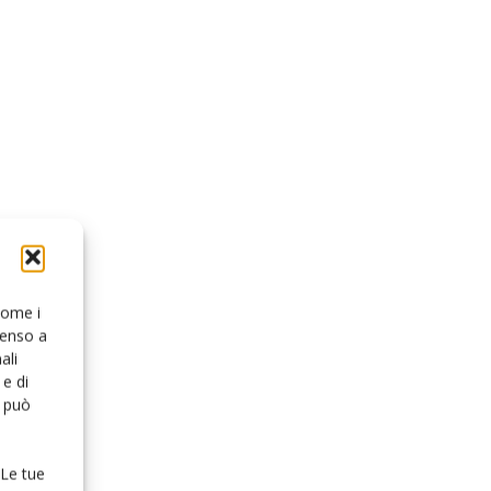
 come i
senso a
ali
e di
o può
 Le tue