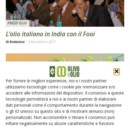
PREZZI OLIO
L’olio italiano in India con il Fooi
Di Redazione
-
2 Novembre 2017
Per fornire le migliori esperienze, noi e i nostri partner
utilizziamo tecnologie come i cookie per memorizzare e/o
accedere alle informazioni del dispositivo. Il consenso a queste
tecnologie permetterà a noi e ai nostri partner di elaborare
dati personali come il comportamento durante la navigazione
NEWS
o gli ID univoci su questo sito e di mostrare annunci (non)
personalizzati. Non acconsentire o ritirare il consenso può
È nata l’interprofessione dell’olio e delle
influire negativamente su alcune caratteristiche e funzioni.
olive da mensa