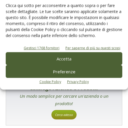
Di
Dulcinea Bignami
25 Novembre 2016
Clicca qui sotto per acconsentire a quanto sopra o per fare
scelte dettagliate. Le tue scelte saranno applicate solamente a
questo sito. È possibile modificare le impostazioni in qualsiasi
momento, compreso il ritiro del consenso, utilizzando i
E-magazine
pulsanti della Cookie Policy o cliccando sul pulsante di gestione
Tecniche, prodotti e servizi dalle aziende
del consenso nella parte inferiore dello schermo.
Gestisci 1768 fornitori
Per saperne di più su questi scopi
Accetta
Preferenze
Cookie Policy
Privacy Policy
Catalogo Aziende e Prodotti
Un modo semplice per cercare un'azienda o un
prodotto!
Cerca adesso