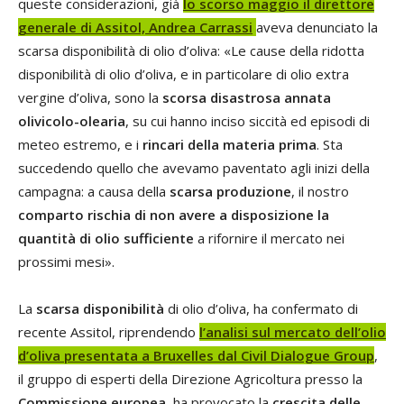
queste considerazioni, già
lo scorso maggio il direttore
generale di Assitol, Andrea Carrassi
aveva denunciato la
scarsa disponibilità di olio d’oliva: «Le cause della ridotta
disponibilità di olio d’oliva, e in particolare di olio extra
vergine d’oliva, sono la
scorsa disastrosa annata
olivicolo-olearia
, su cui hanno inciso siccità ed episodi di
meteo estremo, e i
rincari della materia prima
. Sta
succedendo quello che avevamo paventato agli inizi della
campagna: a causa della
scarsa produzione
, il nostro
comparto rischia di non avere a disposizione la
quantità di olio sufficiente
a rifornire il mercato nei
prossimi mesi».
La
scarsa disponibilità
di olio d’oliva, ha confermato di
recente Assitol, riprendendo
l’analisi sul mercato dell’olio
d’oliva presentata a Bruxelles dal Civil Dialogue Group
,
il gruppo di esperti della Direzione Agricoltura presso la
Commissione europea,
ha provocato la
crescita delle