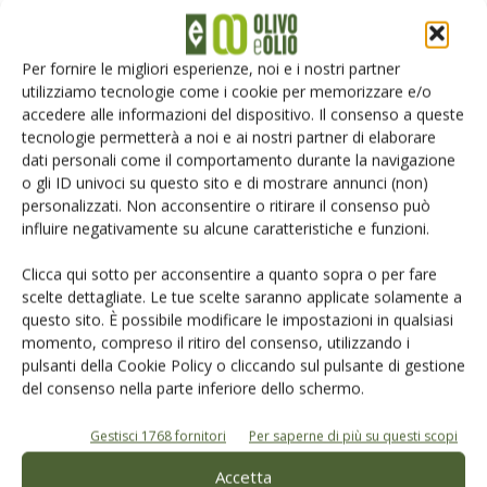
Assitol: dazi su olio d’oliva ancora
Per fornire le migliori esperienze, noi e i nostri partner
sostenibili, ma con tante incognite
utilizziamo tecnologie come i cookie per memorizzare e/o
accedere alle informazioni del dispositivo. Il consenso a queste
tecnologie permetterà a noi e ai nostri partner di elaborare
Assitol, bilancio positivo tra nuovi
dati personali come il comportamento durante la navigazione
aderenti, export e impegno sociale
o gli ID univoci su questo sito e di mostrare annunci (non)
personalizzati. Non acconsentire o ritirare il consenso può
influire negativamente su alcune caratteristiche e funzioni.
Clicca qui sotto per acconsentire a quanto sopra o per fare
scelte dettagliate. Le tue scelte saranno applicate solamente a
questo sito. È possibile modificare le impostazioni in qualsiasi
LASCIA UN COMMENTO
momento, compreso il ritiro del consenso, utilizzando i
pulsanti della Cookie Policy o cliccando sul pulsante di gestione
del consenso nella parte inferiore dello schermo.
Gestisci 1768 fornitori
Per saperne di più su questi scopi
Accetta