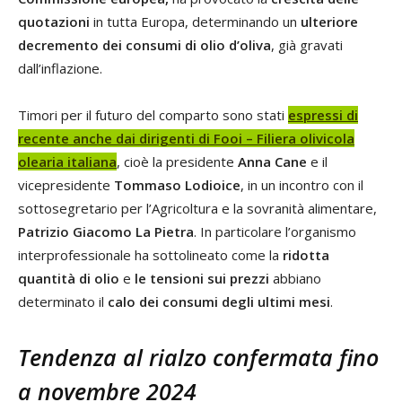
quotazioni
in tutta Europa, determinando un
ulteriore
decremento dei consumi di olio d’oliva
, già gravati
dall’inflazione.
Timori per il futuro del comparto sono stati
espressi di
recente anche dai dirigenti di Fooi – Filiera olivicola
olearia italiana
, cioè la presidente
Anna Cane
e il
vicepresidente
Tommaso Lodioice
, in un incontro con il
sottosegretario per l’Agricoltura e la sovranità alimentare,
Patrizio Giacomo La Pietra
. In particolare l’organismo
interprofessionale ha sottolineato come la
ridotta
quantità di olio
e
le tensioni sui prezzi
abbiano
determinato il
calo dei consumi degli ultimi mesi
.
Tendenza al rialzo confermata fino
a novembre 2024