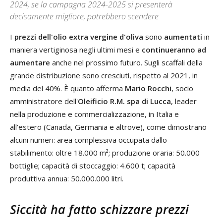
2024, se la campagna 2024-2025 si presenterà
decisamente migliore, potrebbero scendere
I
prezzi dell'olio extra vergine d'oliva
sono
aumentati
in
maniera vertiginosa negli ultimi mesi e
continueranno ad
aumentare
anche nel prossimo futuro. Sugli scaffali della
grande distribuzione sono cresciuti, rispetto al 2021, in
media del 40%. È quanto afferma
Mario Rocchi
, socio
amministratore dell'
Oleificio R.M. spa di Lucca
, leader
nella produzione e commercializzazione, in Italia e
all’estero (Canada, Germania e altrove), come dimostrano
alcuni numeri: area complessiva occupata dallo
stabilimento: oltre 18.000 m²; produzione oraria: 50.000
bottiglie; capacità di stoccaggio: 4.600 t; capacità
produttiva annua: 50.000.000 litri.
Siccità ha fatto schizzare prezzi