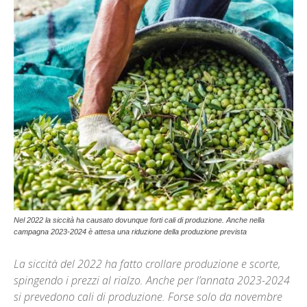
Nel 2022 la siccità ha causato dovunque forti cali di produzione. Anche nella
campagna 2023-2024 è attesa una riduzione della produzione prevista
La siccità del 2022 ha fatto crollare produzione e scorte,
spingendo i prezzi al rialzo. Anche per l’annata 2023-2024
si prevedono cali di produzione. Forse solo da novembre