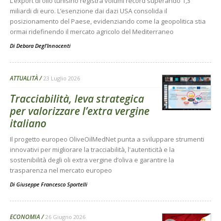
L’export di olio tunisino registra volumi record superando 1,3
miliardi di euro. L’esenzione dai dazi USA consolida il
posizionamento del Paese, evidenziando come la geopolitica stia
ormai ridefinendo il mercato agricolo del Mediterraneo
Di
Debora Degl’Innocenti
ATTUALITÀ
23 Luglio 2026
Tracciabilità, leva strategica
per valorizzare l’extra vergine
italiano
Il progetto europeo OliveOilMedNet punta a sviluppare strumenti
innovativi per migliorare la tracciabilità, l'autenticità e la
sostenibilità degli oli extra vergine d’oliva e garantire la
trasparenza nel mercato europeo
Di
Giuseppe Francesco Sportelli
ECONOMIA
26 Giugno 2026