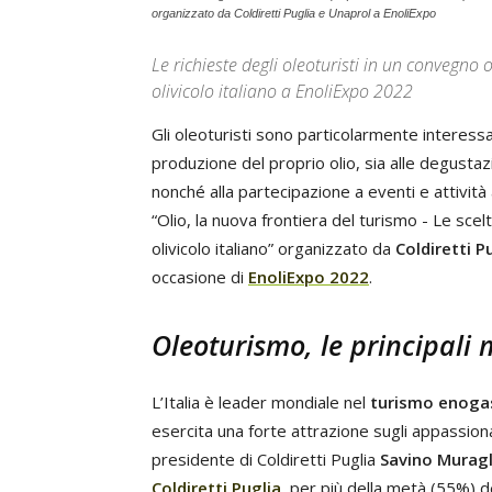
organizzato da Coldiretti Puglia e Unaprol a EnoliExpo
Le richieste degli oleoturisti in un convegno
olivicolo italiano a EnoliExpo 2022
Gli oleoturisti sono particolarmente interessati
produzione del proprio olio, sia alle degustazi
nonché alla partecipazione a eventi e attività
“Olio, la nuova frontiera del turismo - Le scelt
olivicolo italiano” organizzato da
Coldiretti P
occasione di
EnoliExpo 2022
.
Oleoturismo, le principali 
L’Italia è leader mondiale nel
turismo enoga
esercita una forte attrazione sugli appassionat
presidente di Coldiretti Puglia
Savino Muragl
Coldiretti Puglia
, per più della metà (55%) deg