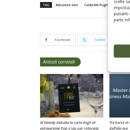
scelte s
TAG
Adozione olivi
Coldiretti Puglia
Enoliexp
impostaz
pulsanti
parte in
Facebook
Twitter
Articoli correlati
Al Vinitaly debutta la carta degli oli
Tre borse di 
extravergine Dop e Igp per ristoranti
dell’olio evo