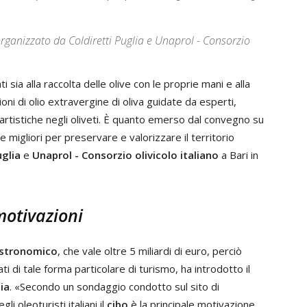
 organizzato da Coldiretti Puglia e Unaprol - Consorzio
 sia alla raccolta delle olive con le proprie mani e alla
oni di olio extravergine di oliva guidate da esperti,
 artistiche negli oliveti. È quanto emerso dal convegno su
e migliori per preservare e valorizzare il territorio
uglia
e
Unaprol - Consorzio olivicolo italiano
a Bari in
motivazioni
stronomico
, che vale oltre 5 miliardi di euro, perciò
i di tale forma particolare di turismo, ha introdotto il
ia
. «Secondo un sondaggio condotto sul sito di
li oleoturisti italiani il
cibo
è la principale motivazione