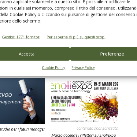
aranno applicate solamente a questo sito. È possibile modificare le
o
Mipaaf
Unaprol - Consorzio Olivicolo Italiano
ioni in qualsiasi momento, compreso il ritiro del consenso, utilizzand
 della Cookie Policy o cliccando sul pulsante di gestione del consenso 
feriore dello schermo.
Gestisci 1771 fornitori
Per saperne di più su questi scopi
Linkedin
Pinterest
Email
Accetta
Preferenze
Cookie Policy
Privacy Policy
contenuto sponsorizzato
studio per i futuri manager
Marzo accende i riflettori su Enoliexpo