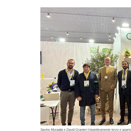
Savino Muraglia e David Granieri (rispettivamente terzo e quarto d