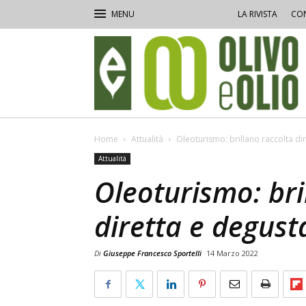
LA RIVISTA
CON
Olivo
e
Olio
Home
Attualità
Oleoturismo: brillano raccolta di
Attualità
Oleoturismo: bri
diretta e degust
Di
Giuseppe Francesco Sportelli
14 Marzo 2022