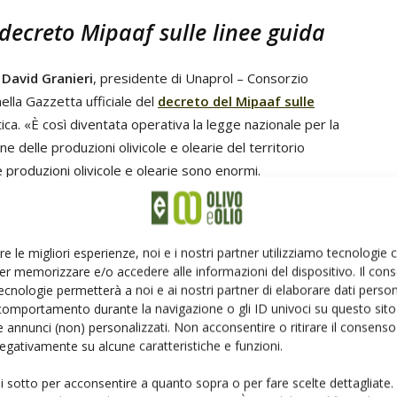
decreto Mipaaf sulle linee guida
o
David Granieri
, presidente di Unaprol – Consorzio
nella Gazzetta ufficiale del
decreto del Mipaaf
sulle
tica. «È così diventata operativa la legge nazionale per la
e delle produzioni olivicole e olearie del territorio
le produzioni olivicole e olearie sono enormi.
 connessa se esercitata dall’imprenditore agricolo,
 le attività formative e informative rivolte alle
cenza dell'olio d’oliva (con particolare riguardo alle
re le migliori esperienze, noi e i nostri partner utilizziamo tecnologie
site guidate negli oliveti e nei frantoi; le iniziative di
er memorizzare e/o accedere alle informazioni del dispositivo. Il con
oni e la commercializzazione dei prodotti olivicoli
ecnologie permetterà a noi e ai nostri partner di elaborare dati person
cultura dell’olio extravergine di oliva fra i turisti e i
comportamento durante la navigazione o gli ID univoci su questo sito 
 annunci (non) personalizzati. Non acconsentire o ritirare il consens
ella filiera olivicolo-olearia è il nostro obiettivo perché
 negativamente su alcune caratteristiche e funzioni.
conoscenza sul mondo dell’olio d’oliva».
ui sotto per acconsentire a quanto sopra o per fare scelte dettagliate.