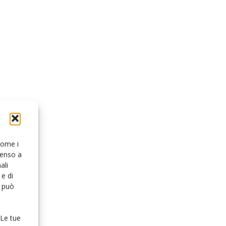
 come i
senso a
ali
e di
o può
 Le tue