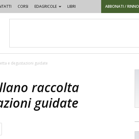
TATTI
CORSI
EDAGRICOLE
LIBRI
ABBONATI / RINN
retta e degustazioni guidate
llano raccolta
azioni guidate