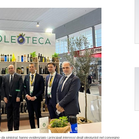
a sinistra) hanno evidenziato i principali interessi degli oleoturisti nel convegno