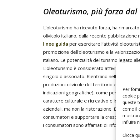
Oleoturismo, più forza dal 
L’oleoturismo ha ricevuto forza, ha rimarcat
olivicolo italiano, dalla recente pubblicazione 
linee guida
per esercitare l’attività oleoturis
promozione dell’oleoturismo e la valorizzazion
italiano. Le potenzialità del turismo legato al
L’oleoturismo è considerato attività agricola
singolo o associato. Rientrano nell’oleoturismo
produzioni olivicole del territorio e alla conos
Per forni
indicazioni geografiche), come per esempio le vi
cookie p
carattere culturale e ricreativo e le degustazi
queste t
aziendali, ma non la ristorazione. Diffondere la 
come il 
mostrare
consumatori e supportare la crescita continua d
influire
i consumatori sono affamati di informazioni e 
Clicca q