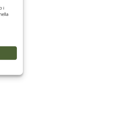
o i
nella