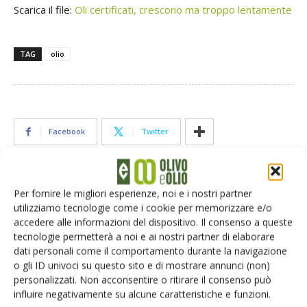
Scarica il file:
Oli certificati, crescono ma troppo lentamente
TAG
olio
Facebook
Twitter
Articoli correlati
Per fornire le migliori esperienze, noi e i nostri partner
utilizziamo tecnologie come i cookie per memorizzare e/o
contenuto sponsorizzato
accedere alle informazioni del dispositivo. Il consenso a queste
Dal frantoio alla vendita, l’oleificio a
tecnologie permetterà a noi e ai nostri partner di elaborare
portata di clic
dati personali come il comportamento durante la navigazione
o gli ID univoci su questo sito e di mostrare annunci (non)
personalizzati. Non acconsentire o ritirare il consenso può
Il caldo anticipa la raccolta delle olive.
influire negativamente su alcune caratteristiche e funzioni.
Produzione in calo del 22%