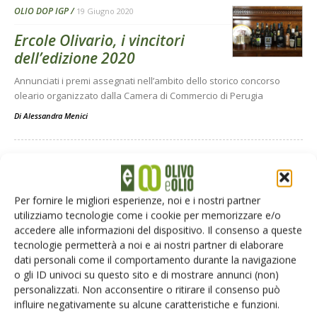
OLIO DOP IGP
19 Giugno 2020
Ercole Olivario, i vincitori
dell’edizione 2020
Annunciati i premi assegnati nell’ambito dello storico concorso
oleario organizzato dalla Camera di Commercio di Perugia
Di
Alessandra Menici
AGROFARMACI - DIFESA
4 Giugno 2020
Xylella ha raggiunto la
Per fornire le migliori esperienze, noi e i nostri partner
provincia di Bari
utilizziamo tecnologie come i cookie per memorizzare e/o
accedere alle informazioni del dispositivo. Il consenso a queste
Cinque olivi con sintomi di disseccamento trovati in agro di
tecnologie permetterà a noi e ai nostri partner di elaborare
Locorotondo; le analisi confermano l’infezione da Xylella fastidiosa
dati personali come il comportamento durante la navigazione
Di
Alessandra Menici
o gli ID univoci su questo sito e di mostrare annunci (non)
personalizzati. Non acconsentire o ritirare il consenso può
influire negativamente su alcune caratteristiche e funzioni.