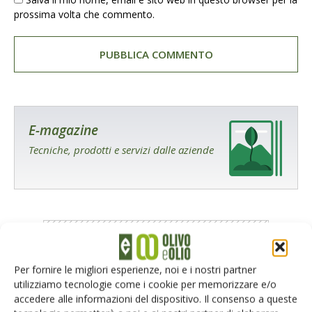
prossima volta che commento.
E-magazine
Tecniche, prodotti e servizi dalle aziende
Per fornire le migliori esperienze, noi e i nostri partner
Catalogo Aziende e Prodotti
utilizziamo tecnologie come i cookie per memorizzare e/o
accedere alle informazioni del dispositivo. Il consenso a queste
Un modo semplice per cercare un'azienda o un