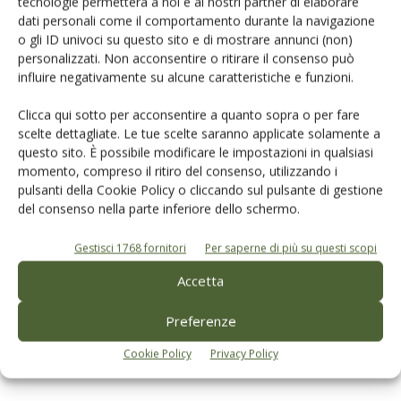
tecnologie permetterà a noi e ai nostri partner di elaborare
prodotto!
dati personali come il comportamento durante la navigazione
o gli ID univoci su questo sito e di mostrare annunci (non)
Cerca adesso
personalizzati. Non acconsentire o ritirare il consenso può
influire negativamente su alcune caratteristiche e funzioni.
Clicca qui sotto per acconsentire a quanto sopra o per fare
scelte dettagliate. Le tue scelte saranno applicate solamente a
questo sito. È possibile modificare le impostazioni in qualsiasi
momento, compreso il ritiro del consenso, utilizzando i
pulsanti della Cookie Policy o cliccando sul pulsante di gestione
L'Esperto risponde
del consenso nella parte inferiore dello schermo.
I consigli di Terra e Vita agli agricoltori
Gestisci 1768 fornitori
Per saperne di più su questi scopi
Cerca adesso
Accetta
Preferenze
Cookie Policy
Privacy Policy