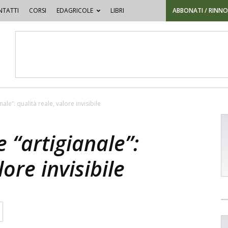
TATTI
CORSI
EDAGRICOLE
LIBRI
ABBONATI / RINN
ale”: qualità reale, valore invisibile
 “artigianale”:
lore invisibile