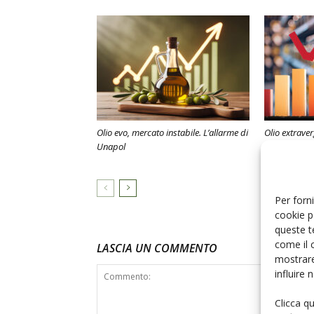
Olio evo, mercato instabile. L’allarme di
Olio extraverg
Unapol
volumi in ri
contrazione
Per forni
cookie p
queste t
come il 
LASCIA UN COMMENTO
mostrare
influire
Clicca q