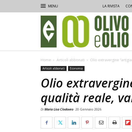
LA RIVISTA
CON
Olivo
e
Olio
Home
Articoli abbonati
Olio extravergine “artigian
Articoli abbonati
Economia
Olio extravergine
qualità reale, va
Di
Maria Lisa Clodoveo
20 Gennaio 2026