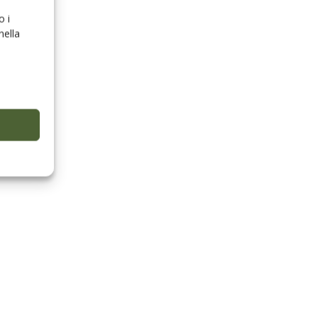
o i
nella