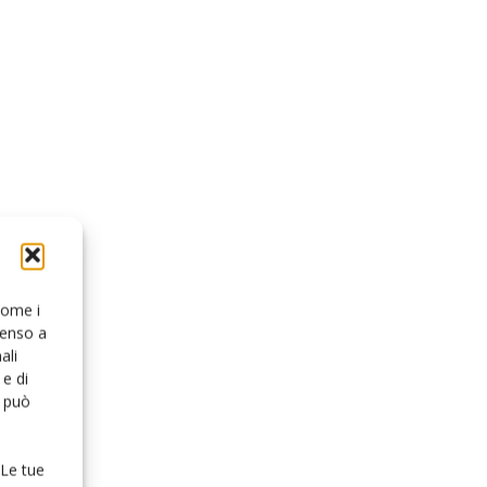
 come i
senso a
ali
e di
o può
 Le tue