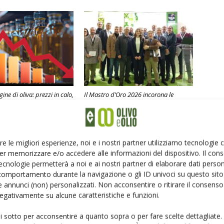
ine di oliva: prezzi in calo,
Il Mastro d’Oro 2026 incorona le
presa ma valore in
Marche
re le migliori esperienze, noi e i nostri partner utilizziamo tecnologie
er memorizzare e/o accedere alle informazioni del dispositivo. Il con
ecnologie permetterà a noi e ai nostri partner di elaborare dati person
comportamento durante la navigazione o gli ID univoci su questo sito 
 annunci (non) personalizzati. Non acconsentire o ritirare il consens
 negativamente su alcune caratteristiche e funzioni.
ui sotto per acconsentire a quanto sopra o per fare scelte dettagliate.