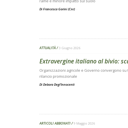
rame e minore impatto sul suolo
Di Francesca Gorini (Cnr)
-
ATTUALITÀ
3 Giugno 2026
Extravergine italiano al bivio: sca
Organizzazioni agricole e Governo convergono su tre
rilancio promozionale
Di
Debora Degl’Innocenti
ARTICOLI ABBONATI
9 Maggio 2026