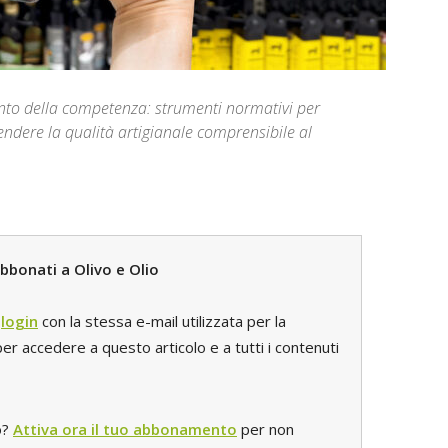
nto della competenza: strumenti normativi per
 rendere la qualità artigianale comprensibile al
bbonati a Olivo e Olio
l
login
con la stessa e-mail utilizzata per la
r accedere a questo articolo e a tutti i contenuti
o?
Attiva ora il tuo abbonamento
per non