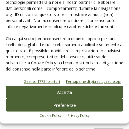
tecnologie permetterà a noi e ai nostri partner di elaborare
dati personali come il comportamento durante la navigazione
o gli ID univoci su questo sito e di mostrare annunci (non)
personalizzati. Non acconsentire o ritirare il consenso può
influire negativamente su alcune caratteristiche e funzioni.
Clicca qui sotto per acconsentire a quanto sopra o per fare
scelte dettagliate. Le tue scelte saranno applicate solamente a
Dalla stessa categoria
questo sito. È possibile modificare le impostazioni in qualsiasi
momento, compreso il ritiro del consenso, utilizzando i
pulsanti della Cookie Policy o cliccando sul pulsante di gestione
ARTICOLI ABBONATI
24 Luglio 2026
del consenso nella parte inferiore dello schermo.
Vitamine E e C, alleate nel
piatto con l’evo
Gestisci 1773 fornitori
Per saperne di più su questi scopi
La biochimica svela il segreto della citronette dove l’azione
Accetta
sinergica delle due vitamine protegge le membrane cellulari dal
danno ossidativo
Preferenze
Di
Maria Lisa Clodoveo
Cookie Policy
Privacy Policy