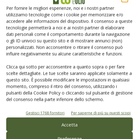
L'Esperto risponde
Per fornire le migliori esperienze, noi e i nostri partner
I consigli di Terra e Vita agli agricoltori
utilizziamo tecnologie come i cookie per memorizzare e/o
accedere alle informazioni del dispositivo. Il consenso a queste
Cerca adesso
tecnologie permetterà a noi e ai nostri partner di elaborare
dati personali come il comportamento durante la navigazione
o gli ID univoci su questo sito e di mostrare annunci (non)
personalizzati. Non acconsentire o ritirare il consenso può
influire negativamente su alcune caratteristiche e funzioni.
Clicca qui sotto per acconsentire a quanto sopra o per fare
scelte dettagliate. Le tue scelte saranno applicate solamente a
questo sito. È possibile modificare le impostazioni in qualsiasi
Dalla stessa categoria
momento, compreso il ritiro del consenso, utilizzando i
pulsanti della Cookie Policy o cliccando sul pulsante di gestione
NEWS
7 Marzo 2024
del consenso nella parte inferiore dello schermo.
Il gruppo Tecniche Nuove
Gestisci 1768 fornitori
Per saperne di più su questi scopi
acquisisce il 100% di REDA
Accetta
Si tratta di un marchio storico nella produzione di libri per gli istituti
tecnici agrari e per gli istituti professionali agrari
Preferenze