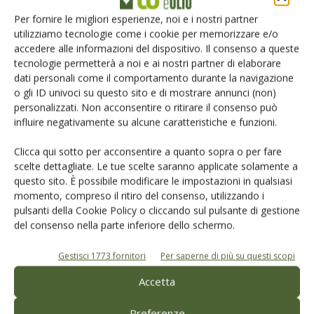
impegnato su questo fronte.
Per fornire le migliori esperienze, noi e i nostri partner
utilizziamo tecnologie come i cookie per memorizzare e/o
accedere alle informazioni del dispositivo. Il consenso a queste
TAG
analisi
analisi sensoriale olio
normativa
Panel test
tecnologie permetterà a noi e ai nostri partner di elaborare
dati personali come il comportamento durante la navigazione
o gli ID univoci su questo sito e di mostrare annunci (non)
personalizzati. Non acconsentire o ritirare il consenso può
influire negativamente su alcune caratteristiche e funzioni.
Facebook
Twitter
Clicca qui sotto per acconsentire a quanto sopra o per fare
scelte dettagliate. Le tue scelte saranno applicate solamente a
questo sito. È possibile modificare le impostazioni in qualsiasi
Articoli correlati
momento, compreso il ritiro del consenso, utilizzando i
pulsanti della Cookie Policy o cliccando sul pulsante di gestione
del consenso nella parte inferiore dello schermo.
Olio extravergine “artigianale”: qualità
reale, valore invisibile
Gestisci 1773 fornitori
Per saperne di più su questi scopi
Accetta
Oleum Spec, il naso elettronico che
rivoluziona l’industria olearia 5.0
Preferenze