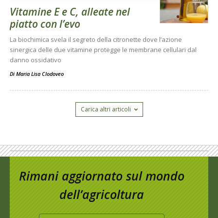
Vitamine E e C, alleate nel
piatto con l’evo
La biochimica svela il segreto della citronette dove l’azione
sinergica delle due vitamine protegge le membrane cellulari dal
danno ossidativo
Di
Maria Lisa Clodoveo
Carica altri articoli
Rimani aggiornato sul mondo
dell’agricoltura