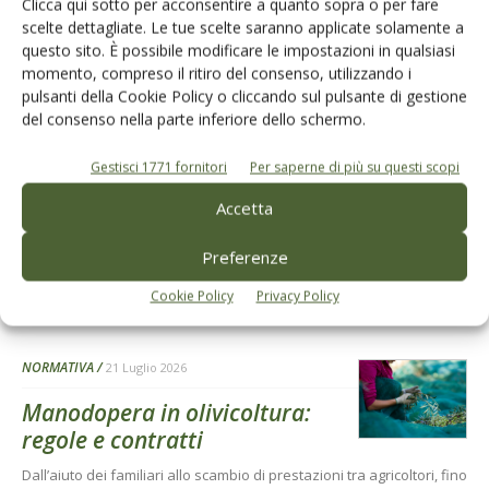
Clicca qui sotto per acconsentire a quanto sopra o per fare
scelte dettagliate. Le tue scelte saranno applicate solamente a
L'Esperto risponde
questo sito. È possibile modificare le impostazioni in qualsiasi
I consigli di Terra e Vita agli agricoltori
momento, compreso il ritiro del consenso, utilizzando i
pulsanti della Cookie Policy o cliccando sul pulsante di gestione
Cerca adesso
del consenso nella parte inferiore dello schermo.
Gestisci 1771 fornitori
Per saperne di più su questi scopi
Accetta
Preferenze
Cookie Policy
Privacy Policy
Dalla stessa categoria
NORMATIVA
21 Luglio 2026
Manodopera in olivicoltura:
regole e contratti
Dall’aiuto dei familiari allo scambio di prestazioni tra agricoltori, fino