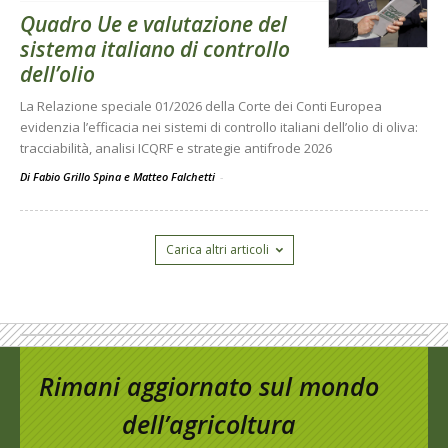
Quadro Ue e valutazione del
sistema italiano di controllo
dell’olio
La Relazione speciale 01/2026 della Corte dei Conti Europea
evidenzia l’efficacia nei sistemi di controllo italiani dell’olio di oliva:
tracciabilità, analisi ICQRF e strategie antifrode 2026
Di Fabio Grillo Spina e Matteo Falchetti
-
Carica altri articoli
Rimani aggiornato sul mondo
dell’agricoltura