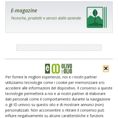
E-magazine
Tecniche, prodotti e servizi dalle aziende
Catalogo Aziende e Prodotti
Un modo semplice per cercare un'azienda o un
Per fornire le migliori esperienze, noi e i nostri partner
prodotto!
utilizziamo tecnologie come i cookie per memorizzare e/o
accedere alle informazioni del dispositivo. Il consenso a queste
Cerca adesso
tecnologie permetterà a noi e ai nostri partner di elaborare
dati personali come il comportamento durante la navigazione
o gli ID univoci su questo sito e di mostrare annunci (non)
personalizzati. Non acconsentire o ritirare il consenso può
influire negativamente su alcune caratteristiche e funzioni.