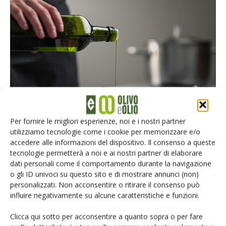
Per fornire le migliori esperienze, noi e i nostri partner
utilizziamo tecnologie come i cookie per memorizzare e/o
accedere alle informazioni del dispositivo. Il consenso a queste
La Dieta Mediterranea
tecnologie permetterà a noi e ai nostri partner di elaborare
dati personali come il comportamento durante la navigazione
o gli ID univoci su questo sito e di mostrare annunci (non)
Riconosciuta dall’Unesco come patrimonio culturale
personalizzati. Non acconsentire o ritirare il consenso può
immateriale dell’umanità, la dieta mediterranea
influire negativamente su alcune caratteristiche e funzioni.
contribuisce al miglioramento della salute, al minor impatto
ambientale e a preservare la ricchezza della biodiversità,
Clicca qui sotto per acconsentire a quanto sopra o per fare