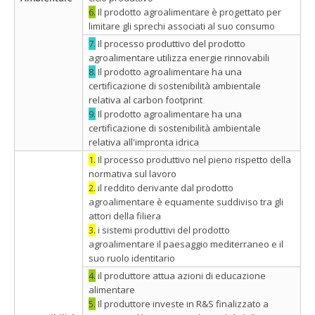
6.
Il prodotto agroalimentare è progettato per
limitare gli sprechi associati al suo consumo
7.
Il processo produttivo del prodotto
agroalimentare utilizza energie rinnovabili
8.
Il prodotto agroalimentare ha una
certificazione di sostenibilità ambientale
relativa al carbon footprint
9.
Il prodotto agroalimentare ha una
certificazione di sostenibilità ambientale
relativa all'impronta idrica
1.
Il processo produttivo nel pieno rispetto della
normativa sul lavoro
2.
il reddito derivante dal prodotto
agroalimentare è equamente suddiviso tra gli
attori della filiera
3.
i sistemi produttivi del prodotto
agroalimentare il paesaggio mediterraneo e il
suo ruolo identitario
4.
il produttore attua azioni di educazione
alimentare
5.
Il produttore investe in R&S finalizzato a