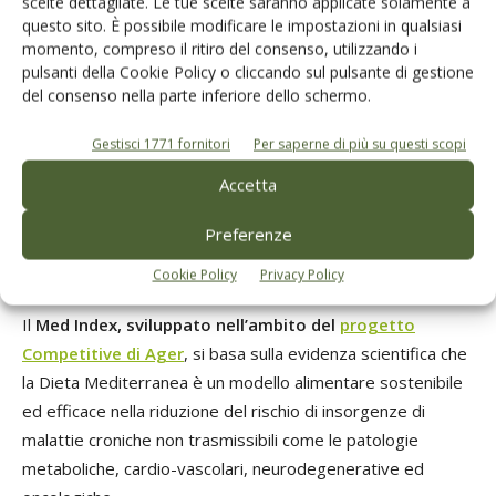
scelte dettagliate. Le tue scelte saranno applicate solamente a
contribuendo a generare un alto valore socioculturale e con
questo sito. È possibile modificare le impostazioni in qualsiasi
ritorni positivi sull’encomia locale.
momento, compreso il ritiro del consenso, utilizzando i
pulsanti della Cookie Policy o cliccando sul pulsante di gestione
Educare alla Dieta Mediterranea significa anche diffondere
del consenso nella parte inferiore dello schermo.
e valorizzare un modello di consumo sostenibile in grado di
Gestisci 1771 fornitori
Per saperne di più su questi scopi
garantire la sicurezza alimentare, promuovere stili di vita
sani, condividere buone pratiche alimentari e contribuire al
Accetta
raggiungimento degli Obiettivi di Sviluppo Sostenibile
Preferenze
fissati dall’Agenda 2030 dell’ONU e di quelli stabiliti
dall’Unione Europea.
Cookie Policy
Privacy Policy
Il
Med Index, sviluppato nell’ambito del
progetto
Competitive di Ager
, si basa sulla evidenza scientifica che
la Dieta Mediterranea è un modello alimentare sostenibile
ed efficace nella riduzione del rischio di insorgenze di
malattie croniche non trasmissibili come le patologie
metaboliche, cardio-vascolari, neurodegenerative ed