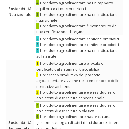
4.
Il prodotto agroalimentare ha un rapporto
Sostenibilità
equilibrato di macronutrienti
Nutrizionale
5.
Il prodotto agroalimentare ha un'indicazione
nutrizionale
6.
Il prodotto agroalimentare è riconosciuto da
una certificazione di origine
7.
Il prodotto agroalimentare contiene prebiotici
8.
Il prodotto agroalimentare contiene probiotici
9.
Il prodotto agroalimentare ha un'indicazione
sulla salute
1.
Il prodotto agroalimentare è locale e
certificato dal sistema di tracciabilità
2
. Il processo produttivo del prodotto
agroalimentare avviene nel pieno rispetto delle
normative ambientali
3.
Il prodotto agroalimentare è a residuo zero
da sistemi di agricoltura convenzionale
4.
Il prodotto agroalimentare è a residuo zero
da sistemi di agricoltura biologica
5.
Il prodotto agroalimentare nasce da una
Sostenibilità
gestione ecologica di tutti i rifiuti durante l'intero
Ambientale
ciclo produttivo