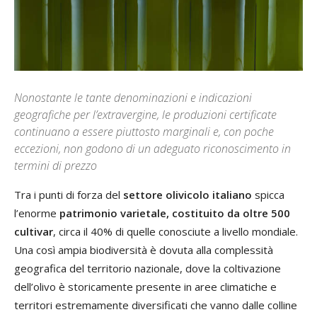
Nonostante le tante denominazioni e indicazioni
geografiche per l’extravergine, le produzioni certificate
continuano a essere piuttosto marginali e, con poche
eccezioni, non godono di un adeguato riconoscimento in
termini di prezzo
Tra i punti di forza del
settore olivicolo italiano
spicca
l’enorme
patrimonio varietale, costituito da oltre 500
cultivar
, circa il 40% di quelle conosciute a livello mondiale.
Una così ampia biodiversità è dovuta alla complessità
geografica del territorio nazionale, dove la coltivazione
dell’olivo è storicamente presente in aree climatiche e
territori estremamente diversificati che vanno dalle colline