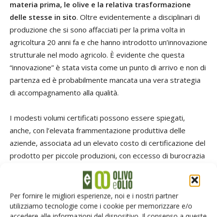
materia prima, le olive e la relativa trasformazione
delle stesse in sito
. Oltre evidentemente a disciplinari di
produzione che si sono affacciati per la prima volta in
agricoltura 20 anni fa e che hanno introdotto un’innovazione
strutturale nel modo agricolo. È evidente che questa
“innovazione” è stata vista come un punto di arrivo e non di
partenza ed è probabilmente mancata una vera strategia
di accompagnamento alla qualità.
I modesti volumi certificati possono essere spiegati,
anche, con l’elevata frammentazione produttiva delle
aziende, associata ad un elevato costo di certificazione del
prodotto per piccole produzioni, con eccesso di burocrazia
che potrebbe lasciare spazio alla tecnologia (
etichetta
parlante
, flussi
tracciabili dall’oliveto alla bottiglia
). Altri
fattori responsabili del fenomeno potrebbero essere la
Per fornire le migliori esperienze, noi e i nostri partner
mancanza di organizzazione e una limitata
utilizziamo tecnologie come i cookie per memorizzare e/o
accedere alle informazioni del dispositivo. Il consenso a queste