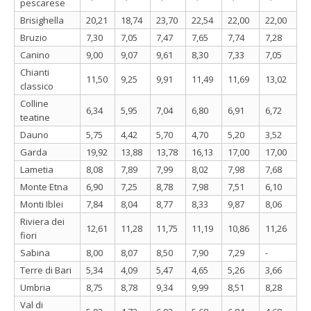
pescarese
Brisighella
20,21
18,74
23,70
22,54
22,00
22,00
Bruzio
7,30
7,05
7,47
7,65
7,74
7,28
Canino
9,00
9,07
9,61
8,30
7,33
7,05
Chianti
11,50
9,25
9,91
11,49
11,69
13,02
classico
Colline
6,34
5,95
7,04
6,80
6,91
6,72
teatine
Dauno
5,75
4,42
5,70
4,70
5,20
3,52
Garda
19,92
13,88
13,78
16,13
17,00
17,00
Lametia
8,08
7,89
7,99
8,02
7,98
7,68
Monte Etna
6,90
7,25
8,78
7,98
7,51
6,10
Monti Iblei
7,84
8,04
8,77
8,33
9,87
8,06
Riviera dei
12,61
11,28
11,75
11,19
10,86
11,26
fiori
Sabina
8,00
8,07
8,50
7,90
7,29
-
Terre di Bari
5,34
4,09
5,47
4,65
5,26
3,66
Umbria
8,75
8,78
9,34
9,99
8,51
8,28
Val di