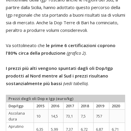
partire dalla Sicilia, hanno adottato questo percorso della
Igp regionale che sta portando a buoni risultati sia di volumi
sia di mercato. Anche la Dop Terre di Bari ha cominciato,
peraltro a produrre volumi considerevoli.
Va sottolineato che
le prime 6 certificazioni coprono
l’80% circa della produzione
(grafico 2)
.
I prezzi più alti vengono spuntati dagli oli Dop/Igp
prodotti al Nord mentre al Sud i prezzi risultano
sostanzialmente più bassi
(vedi tabella)
.
Prezzi degli oli Dop e Igp (euro/kg)
Dop/Igp
2015
2016
2017
2018
2019
2020
Ascolana
10
14,5
73,1
7,5
757
dura
Aprutino
6,35
5,99
7,37
6,72
6,87
6,71