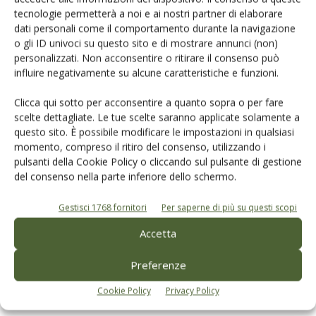
commercializzazione tramite la GDO (anche per evidenti
tecnologie permetterà a noi e ai nostri partner di elaborare
limiti dell’offerta che a volte non consente di fare una vera
dati personali come il comportamento durante la navigazione
e propria strategia di commercializzazione per volumi
o gli ID univoci su questo sito e di mostrare annunci (non)
molto ridotti), la cui strategia è molto spesso volta ai
personalizzati. Non acconsentire o ritirare il consenso può
influire negativamente su alcune caratteristiche e funzioni.
prodotti di massa a prezzo contenuto.
Clicca qui sotto per acconsentire a quanto sopra o per fare
Dopo 20 anni, quindi, è stato sicuramente individuato il
scelte dettagliate. Le tue scelte saranno applicate solamente a
prodotto di qualità ma va ancora curato il mercato.
questo sito. È possibile modificare le impostazioni in qualsiasi
momento, compreso il ritiro del consenso, utilizzando i
pulsanti della Cookie Policy o cliccando sul pulsante di gestione
L’articolo è stato pubblicato sulla rivista di
Olivo e Olio
del consenso nella parte inferiore dello schermo.
n. 2/2021
.
Gestisci 1768 fornitori
Per saperne di più su questi scopi
Dall’
edicola digitale
al perché
abbonarsi
.
Accetta
Preferenze
TAG
dati Ismea
olio extravergine di oliva
Cookie Policy
Privacy Policy