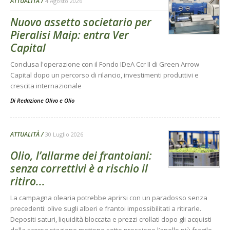
ATTUALITÀ
4 Agosto 2026
Nuovo assetto societario per
Pieralisi Maip: entra Ver
Capital
Conclusa l'operazione con il Fondo IDeA Ccr II di Green Arrow
Capital dopo un percorso di rilancio, investimenti produttivi e
crescita internazionale
Di
Redazione Olivo e Olio
ATTUALITÀ
30 Luglio 2026
Olio, l’allarme dei frantoiani:
senza correttivi è a rischio il
ritiro...
La campagna olearia potrebbe aprirsi con un paradosso senza
precedenti: olive sugli alberi e frantoi impossibilitati a ritirarle.
Depositi saturi, liquidità bloccata e prezzi crollati dopo gli acquisti
della scorsa stagione mettono sotto pressione l’anello più fragile