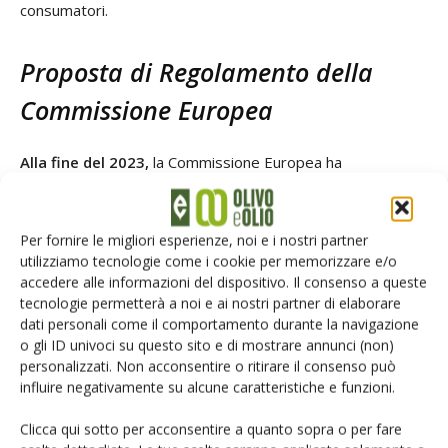
consumatori.
Proposta di Regolamento della
Commissione Europea
Alla fine del 2023,
la Commissione Europea ha
presentato una prima bozza di regolamento
per
stabilire i livelli massimi di
idrocarburi aromatici degli oli
minerali
Moah
. L’obiettivo è integrare questi livelli massimi
Per fornire le migliori esperienze, noi e i nostri partner
utilizziamo tecnologie come i cookie per memorizzare e/o
nel Regolamento Europeo sui Contaminanti (Ue) 2023/915.
accedere alle informazioni del dispositivo. Il consenso a queste
Sono anche in corso discussioni per stabilire un livello
tecnologie permetterà a noi e ai nostri partner di elaborare
massimo di Moah nelle specifiche degli additivi alimentari
dati personali come il comportamento durante la navigazione
tramite il Regolamento (Ue) n. 231/2012.
o gli ID univoci su questo sito e di mostrare annunci (non)
personalizzati. Non acconsentire o ritirare il consenso può
influire negativamente su alcune caratteristiche e funzioni.
Inoltre, è
attualmente in discussione una proposta di
raccomandazione sul monitoraggio degli idrocarburi
Clicca qui sotto per acconsentire a quanto sopra o per fare