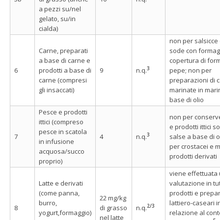
a pezzi su/nel
gelato, su/in
cialda)
non per salsicce
Carne, preparati
sode con formag
a base di carne e
copertura di for
3
6
prodotti a base di
9
n.q.
pepe; non per
carne (compresi
preparazioni di 
gli insaccati)
marinate in mari
base di olio
Pesce e prodotti
non per conserv
ittici (compreso
e prodotti ittici so
pesce in scatola
3
7
4
n.q.
salse a base di o
in infusione
per crostacei e m
acquosa/succo
prodotti derivati
proprio)
viene effettuata
Latte e derivati
valutazione in tutt
(come panna,
prodotti e prepar
22 mg/kg
burro,
lattiero-caseari i
2/
3
8
di grasso
n.q.
yogurt,formaggio)
relazione al cont
nel latte