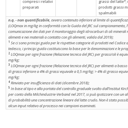
5
compresi i relativi
grassi del latte
;
preparati
prodotti grassi mi
spalmabili
n.q. - non quantificabile
, ovvero contenuto inferiore al limite di quantifica
(LOQmax in mg/kg in conformità con la Guida del JRC sul campionamento, l’a
comunicazione dei dati per il monitoraggio degli idrocarburi di oli minerali 
alimenti e nei materiali a contatto con gli alimenti, valida dal 2019);
1
Se ci sono principi guida per le rispettive categorie di prodotti nel Codice 
tedesco, i principi guida costituiscono la base per le denominazioni e le prop
2
LOQmax per ogni frazione (Relazione tecnica del JRC) per grassi/oli è equiv
mg/kg;
3
LOQmax per ogni frazione (Relazione tecnica del JRC) per alimenti a basso
di grassi inferiore a 4% di grassi equivale a 0,5 mg/kg; > 4% di grasso equiv
mg/kg;
4
Rinviato per insufficienza di dati (dicembre 2018);
5
In base al tipo e alla portata del controllo graduale svolto dall’Institut Kirc
per conto della Milchindustrie-Verband nel 2017, si può ipotizzare con un a
di probabilità una concentrazione lineare del latte crudo. Non è stato possibi
alcun input relativo al processo nei campioni esaminati.