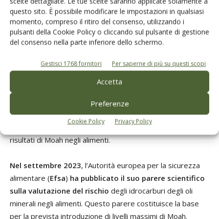
saturi di oli minerali Mosh
al fine di definire i requisiti per
scelte dettagliate. Le tue scelte saranno applicate solamente a
questo sito. È possibile modificare le impostazioni in qualsiasi
la minimizzazione del rischio tramite valori indicativi. Anche
momento, compreso il ritiro del consenso, utilizzando i
le specifiche per il campionamento e l’analisi degli
pulsanti della Cookie Policy o cliccando sul pulsante di gestione
idrocarburi di oli minerali (Moh) dovranno essere
del consenso nella parte inferiore dello schermo.
incorporate nel regolamento (Ue) n. 333/2007 come parte
di una proposta di regolamento di modifica.
Gestisci 1768 fornitori
Per saperne di più su questi scopi
Accetta
L’attuale proposta relativa al livello massimo è stata già
preceduta nel 2022 da una relazione di sintesi del comitato
Preferenze
permanente dell’Ue per le piante, gli alimenti e i mangimi
Cookie Policy
Privacy Policy
(SC Paff) su un approccio a livello dell’Ue per la gestione dei
risultati di Moah negli alimenti.
Nel settembre 2023
, l’Autorità europea per la sicurezza
alimentare (
Efsa
)
ha pubblicato il suo parere scientifico
sulla valutazione del rischio
degli idrocarburi degli oli
minerali negli alimenti. Questo parere costituisce la base
per la prevista introduzione di livelli massimi di Moah.