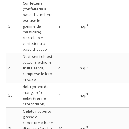
Confetteria
(confetteria a
base di zucchero
escluse le
3
3
gomme da
9
n.q.
masticare),
cioccolato e
confetteria a
base di cacao
Noci, semi oleosi,
cocco, arachidi e
3
4
frutta secca,
4
n.q.
comprese le loro
miscele
dolci (pronti da
mangiare) e
3
5a
4
n.q.
gelati (tranne
categoria 5b)
Gelato ricoperto,
glasse e
coperture a base
3
5b
di grasso (anche
10
n.q.