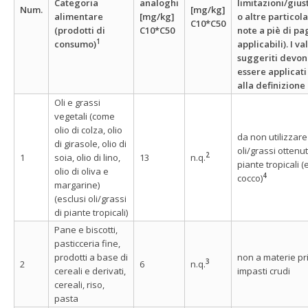
Categoria
analoghi
limitazioni/giust
Num.
[mg/kg]
alimentare
[mg/kg]
o altre particola
C10*C50
(prodotti di
C10*C50
note a piè di pa
1
consumo)
applicabili). I v
suggeriti devo
essere applicati
alla definizione
Oli e grassi
vegetali (come
olio di colza, olio
da non utilizzare
di girasole, olio di
oli/grassi ottenut
2
1
soia, olio di lino,
13
n.q.
piante tropicali (e
olio di oliva e
4
cocco)
margarine)
(esclusi oli/grassi
di piante tropicali)
Pane e biscotti,
pasticceria fine,
prodotti a base di
non a materie pr
3
2
6
n.q.
cereali e derivati,
impasti crudi
cereali, riso,
pasta