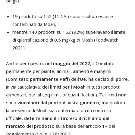
Belgio):
19 prodotti su 152 (12,5%) sono risultati essere
contaminati da Moah,
mentre 140 prodotti su 152 (92%) superavano il limite
di quantificazione di 0,5 mg/kg di Mosh (Foodwatch,
2021).
Anche per questo,
nel maggio del 2022
, il Comitato
permanente per piante, animali, alimenti e mangimi
(
Comitato permamente Paff
)
dell’Ue
,
ha deciso di porre
,
in via cautelativa,
dei limiti per i Moah
in tutti i prodotti
alimentari, pari al Loq (limit of quantification). Tali limiti
non
sono
vincolanti dal punto di vista giuridico
,
ma
qualora
la presenza di Moah sia confermata da un controllo
ufficiale,
determinano il ritiro e/o il richiamo dal
mercato del prodotto
sulla base dell’articolo 14 del
Regolamento (Ce) n. 178/2002.