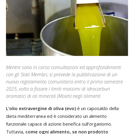
Mentre sono in corso consultazioni ed approfondimenti
con gli Stati Membri, si prevede la pubblicazione di un
nuovo regolamento comunitario entro il primo semestre
2025, volto a fissare i limiti massimi di idrocarburi
aromatici di oli minerali (Moah) negli alimenti
L’olio extravergine di oliva (evo)
è un caposaldo della
dieta mediterranea ed è considerato un alimento
funzionale capace di azione benefica sull’organismo.
Tuttavia,
come ogni alimento, se non prodotto