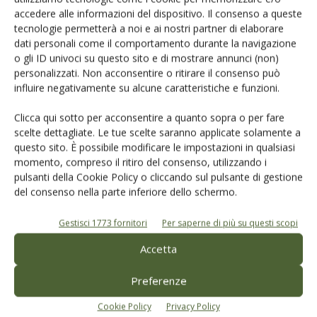
accedere alle informazioni del dispositivo. Il consenso a queste
tecnologie permetterà a noi e ai nostri partner di elaborare
dati personali come il comportamento durante la navigazione
o gli ID univoci su questo sito e di mostrare annunci (non)
personalizzati. Non acconsentire o ritirare il consenso può
influire negativamente su alcune caratteristiche e funzioni.
Clicca qui sotto per acconsentire a quanto sopra o per fare
scelte dettagliate. Le tue scelte saranno applicate solamente a
questo sito. È possibile modificare le impostazioni in qualsiasi
NEWS
momento, compreso il ritiro del consenso, utilizzando i
pulsanti della Cookie Policy o cliccando sul pulsante di gestione
Xylella, non c’è cura e tutta Europa è a
del consenso nella parte inferiore dello schermo.
rischio. Lo dice l’Efsa
Di
Gianni Gnudi
16 Maggio 2019
Gestisci 1773 fornitori
Per saperne di più su questi scopi
Accetta
E-magazine
Preferenze
Tecniche, prodotti e servizi dalle aziende
Cookie Policy
Privacy Policy