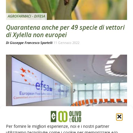
AGROFARMACI - DIFESA
Quarantena anche per 49 specie di vettori
di Xylella non europei
Di
Giuseppe Francesco Sportelli
11 Gennaio 2022
AGROFARMACI - DIFESA
Nuove specie ospiti di Xylella fastidiosa
Per fornire le migliori esperienze, noi e i nostri partner
Di
Alessandra Menici
21 Maggio 2020
utilizziamo tecnologie come i cookie per memorizzare e/o