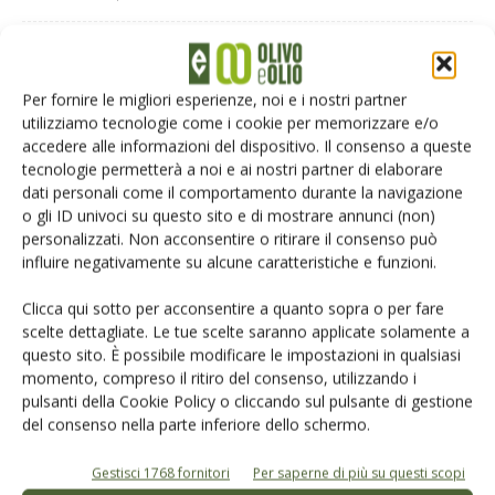
Dario Prato
1 Luglio 2026 at 17:33
Per fornire le migliori esperienze, noi e i nostri partner
In tredici anni hanno fatto solo danno sia nel campo
utilizziamo tecnologie come i cookie per memorizzare e/o
economico che ambientale dimostrando
accedere alle informazioni del dispositivo. Il consenso a queste
incompetenza attuando strategie sballate e spreco
tecnologie permetterà a noi e ai nostri partner di elaborare
di risorse economiche quando sarebbe
dati personali come il comportamento durante la navigazione
un’opportunità per il rinnovo dei vecchi impianti per
o gli ID univoci su questo sito e di mostrare annunci (non)
un’olivicoltura moderna ecc.
personalizzati. Non acconsentire o ritirare il consenso può
Risposta
influire negativamente su alcune caratteristiche e funzioni.
Clicca qui sotto per acconsentire a quanto sopra o per fare
LASCIA UN COMMENTO
scelte dettagliate. Le tue scelte saranno applicate solamente a
questo sito. È possibile modificare le impostazioni in qualsiasi
momento, compreso il ritiro del consenso, utilizzando i
pulsanti della Cookie Policy o cliccando sul pulsante di gestione
del consenso nella parte inferiore dello schermo.
Gestisci 1768 fornitori
Per saperne di più su questi scopi