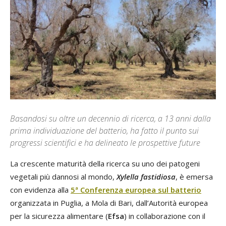
Basandosi su oltre un decennio di ricerca, a 13 anni dalla
prima individuazione del batterio, ha fatto il punto sui
progressi scientifici e ha delineato le prospettive future
La crescente maturità della ricerca su uno dei patogeni
vegetali più dannosi al mondo,
Xylella fastidiosa
, è emersa
con evidenza alla
5ª Conferenza europea sul batterio
organizzata in Puglia, a Mola di Bari, dall’Autorità europea
per la sicurezza alimentare (
Efsa
) in collaborazione con il