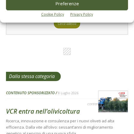
L'Esperto risponde
Preferenze
I consigli di Terra e Vita agli agricoltori
Cookie Policy
Privacy Policy
Cerca adesso
Dalla stessa categoria
CONTENUTO SPONSORIZZATO
8 Luglio 2026
contenuto sponsorizzato
VCR entra nell’olivicoltura
Ricerca, innovazione e consulenza per i nuovi oliveti ad alta
efficienza. Dalla vite all’olivo: sessant’anni di miglioramento
genetico al servizio di una nuova sfida