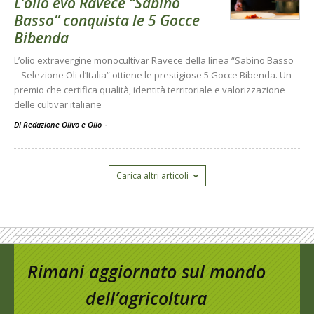
L’olio evo Ravece “Sabino
Basso” conquista le 5 Gocce
Bibenda
L’olio extravergine monocultivar Ravece della linea “Sabino Basso
– Selezione Oli d’Italia” ottiene le prestigiose 5 Gocce Bibenda. Un
premio che certifica qualità, identità territoriale e valorizzazione
delle cultivar italiane
Di Redazione Olivo e Olio
-
Carica altri articoli
Rimani aggiornato sul mondo
dell’agricoltura