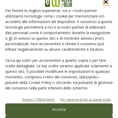
Tecniche, prodotti e servizi dalle aziende
Per fornire le migliori esperienze, noi e i nostri partner
utilizziamo tecnologie come i cookie per memorizzare e/o
accedere alle informazioni del dispositivo. Il consenso a queste
tecnologie permetterà a noi e ai nostri partner di elaborare
dati personali come il comportamento durante la navigazione
o gli ID univoci su questo sito e di mostrare annunci (non)
personalizzati. Non acconsentire o ritirare il consenso può
influire negativamente su alcune caratteristiche e funzioni.
Catalogo Aziende e Prodotti
Un modo semplice per cercare un'azienda o un
Clicca qui sotto per acconsentire a quanto sopra o per fare
prodotto!
scelte dettagliate. Le tue scelte saranno applicate solamente a
questo sito. È possibile modificare le impostazioni in qualsiasi
Cerca adesso
momento, compreso il ritiro del consenso, utilizzando i
pulsanti della Cookie Policy o cliccando sul pulsante di gestione
del consenso nella parte inferiore dello schermo.
Gestisci 1768 fornitori
Per saperne di più su questi scopi
Accetta