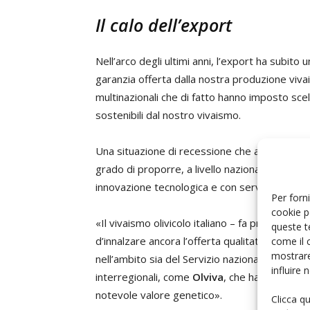
Il calo dell’export
Nell’arco degli ultimi anni, l’export ha subito
garanzia offerta dalla nostra produzione viva
multinazionali che di fatto hanno imposto sce
sostenibili dal nostro vivaismo.
Una situazione di recessione che avviene propri
grado di proporre, a livello nazionale e intern
innovazione tecnologica e con servizi di assi
Per forni
cookie p
«Il vivaismo olivicolo italiano – fa presente il 
queste t
d’innalzare ancora l’offerta qualitativa della p
come il 
mostrare
nell’ambito sia del Servizio nazionale di certi
influire
interregionali, come
Olviva
, che hanno portato
notevole valore genetico».
Clicca q