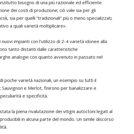
nanzitutto bisogno di una più razionale ed efficiente
one dei costi di produzione; ciò vale sia per gli
coli, sia per quelli “tradizionali” più o meno specializzati.
ativo a quali varietà moltiplicare».
nuovi impianti con l’utilizzo di 2-4 varietà idonee alla
no tanto distanti dalle caratteristiche
va larghe analogie con quanto avvenuto in passato nel
o di poche varietà nazionali, un esempio su tutti il
 Sauvignon e Merlot, finirono per banalizzare e
peculiarità e specificità.
tata la piena rivalutazione dei vitigni autoctoni legati al
riproducibili in alcuna parte del mondo. Un simile discorso
ità.