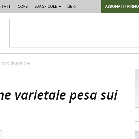
TATTI
CORSI
EDAGRICOLE
LIBRI
ABBONATI / RINN
 costi di gestione
ne varietale pesa sui