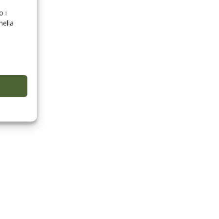
o i
nella