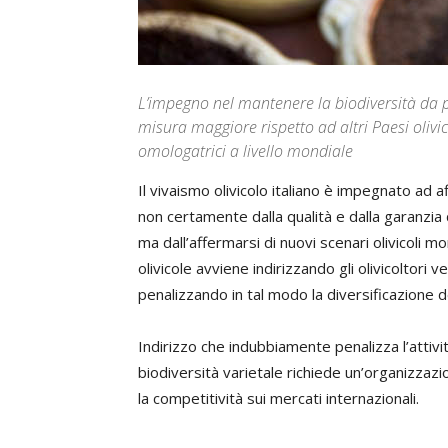
L’impegno nel mantenere la biodiversità da par
misura maggiore rispetto ad altri Paesi olivic
omologatrici a livello mondiale
Il vivaismo olivicolo italiano è impegnato ad a
non certamente dalla qualità e dalla garanzia 
ma dall’affermarsi di nuovi scenari olivicoli mo
olivicole avviene indirizzando gli olivicoltori v
penalizzando in tal modo la diversificazione d
Indirizzo che indubbiamente penalizza l’attività
biodiversità varietale richiede un’organizzazi
la competitività sui mercati internazionali.