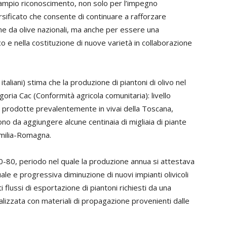
iù ampio riconoscimento, non solo per l’impegno
rsificato che consente di continuare a rafforzare
rgine da olive nazionali, ma anche per essere una
 e nella costituzione di nuove varietà in collaborazione
i italiani) stima che la produzione di piantoni di olivo nel
egoria Cac (Conformità agricola comunitaria): livello
, prodotte prevalentemente in vivai della Toscana,
i sono da aggiungere alcune centinaia di migliaia di piante
Emilia-Romagna.
i 60-80, periodo nel quale la produzione annua si attestava
ale e progressiva diminuzione di nuovi impianti olivicoli
flussi di esportazione di piantoni richiesti da una
ealizzata con materiali di propagazione provenienti dalle