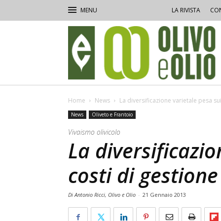
LA RIVISTA
CON
Olivo
e
Olio
Home
News
La diversificazione varietale pesa sui
News
Oliveto e Frantoio
Vivaismo olivicolo
La diversificazio
costi di gestione
Di Antonio Ricci, Olivo e Olio
-
21 Gennaio 2013