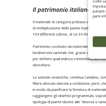
scelte s
impostaz
Il patrimonio italiano
pulsanti
parte in
Il materiale di categoria prebase e base è co
di moltiplicazione delle piante madri; il mater
104 differenti cultivar, di cui 34 d’interesse lo
Patrimonio costituito da materiale di propaga
biodiversità varietale che, grazie anche all’att
per definire quali indirizzi s’intendono adott
olivicoltura.
Le aziende vivaistiche, continua Catalano, son
filiera olivicola-oleicola a condizione, però, ch
in modo da pianificare la fornitura di materia
raggiungere gli obiettivi programmati, sopratt
tipologia di piante idonee alle “diverse e tante