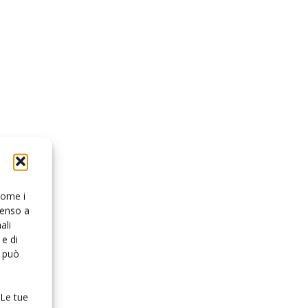
 come i
senso a
ali
e di
o può
 Le tue