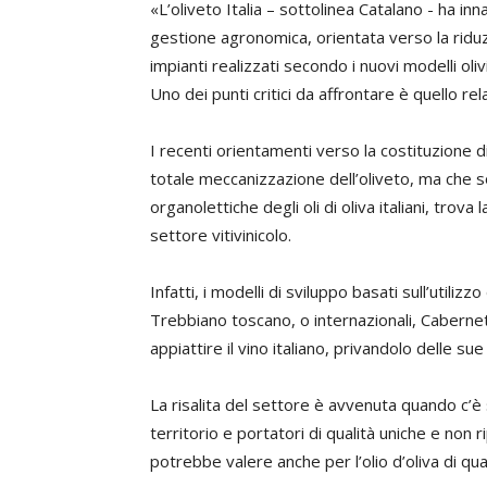
«L’oliveto Italia – sottolinea Catalano - ha in
gestione agronomica, orientata verso la riduzi
impianti realizzati secondo i nuovi modelli olivi
Uno dei punti critici da affrontare è quello rel
I recenti orientamenti verso la costituzione di 
totale meccanizzazione dell’oliveto, ma che so
organolettiche degli oli di oliva italiani, tro
settore vitivinicolo.
Infatti, i modelli di sviluppo basati sull’utilizz
Trebbiano toscano, o internazionali, Cabernet
appiattire il vino italiano, privandolo delle sue 
La risalita del settore è avvenuta quando c’è s
territorio e portatori di qualità uniche e non 
potrebbe valere anche per l’olio d’oliva di qual