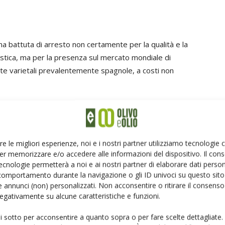
 una battuta di arresto non certamente per la qualità e la
istica, ma per la presenza sul mercato mondiale di
lte varietali prevalentemente spagnole, a costi non
o in un periodo nel quale i vivaisti italiani sono in
azionale, progetti di nuovi impianti a elevata
stenza di grande scuola professionale.
re le migliori esperienze, noi e i nostri partner utilizziamo tecnologie
er memorizzare e/o accedere alle informazioni del dispositivo. Il con
coordinatore del Civi-Italia,
Luigi Catalano
– è in grado
ecnologie permetterà a noi e ai nostri partner di elaborare dati person
roduzione e dei servizi, grazie alla possibilità di operare
comportamento durante la navigazione o gli ID univoci su questo sito 
 annunci (non) personalizzati. Non acconsentire o ritirare il consens
ficazione volontaria del Mipaaf, che dei progetti
 negativamente su alcune caratteristiche e funzioni.
 a una selezione di varietà e di ecotipi di
ui sotto per acconsentire a quanto sopra o per fare scelte dettagliate.