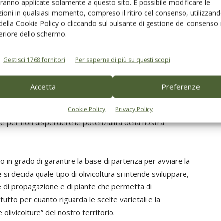
aranno applicate solamente a questo sito. È possibile modificare le
ioni in qualsiasi momento, compreso il ritiro del consenso, utilizzand
 della Cookie Policy o cliccando sul pulsante di gestione del consenso 
feriore dello schermo.
nservato in 4 centri, mentre sono 5 quelli
iale di origine è dato da 218 fonti primarie appartenenti a
Gestisci 1768 fornitori
Per saperne di più su questi scopi
cale.
Accetta
Preferenze
zione che si caratterizza per l’ampia
ività vivaistica delle nostre aziende, offre l’opportunità
Cookie Policy
Privacy Policy
are per non disperdere le potenzialità della nostra
o in grado di garantire la base di partenza per avviare la
e si decida quale tipo di olivicoltura si intende sviluppare,
le di propagazione e di piante che permetta di
utto per quanto riguarda le scelte varietali e la
 olivicolture” del nostro territorio.