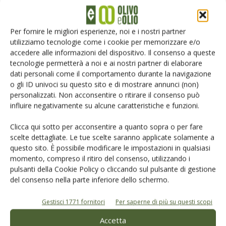
“Peranzana” a un passo dalla Dop
Per fornire le migliori esperienze, noi e i nostri partner
utilizziamo tecnologie come i cookie per memorizzare e/o
Olio evo Dop e Igp, nuovo baricentro
accedere alle informazioni del dispositivo. Il consenso a queste
della Dop economy italiana
tecnologie permetterà a noi e ai nostri partner di elaborare
dati personali come il comportamento durante la navigazione
o gli ID univoci su questo sito e di mostrare annunci (non)
Le Olive Taggiasche ottengono l’Igp
personalizzati. Non acconsentire o ritirare il consenso può
influire negativamente su alcune caratteristiche e funzioni.
Clicca qui sotto per acconsentire a quanto sopra o per fare
scelte dettagliate. Le tue scelte saranno applicate solamente a
questo sito. È possibile modificare le impostazioni in qualsiasi
momento, compreso il ritiro del consenso, utilizzando i
pulsanti della Cookie Policy o cliccando sul pulsante di gestione
LASCIA UN COMMENTO
del consenso nella parte inferiore dello schermo.
Gestisci 1771 fornitori
Per saperne di più su questi scopi
Accetta