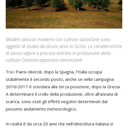
Modelli olivicoli moderni con cultivar autoctone sono
oggetto di studio da alcuni anni in Sicilia. Le caratteristiche
di basso vigore e precoce entrata in produzione della
cultivar Calatina appaiono interessanti
Tra i Paesi olivicoli, dopo la Spagna, l’Italia occupa
stabilmente il secondo posto, anche se nella campagna
2016/2017 è scivolata alla terza posizione, dopo la Grecia.
A determinare il crollo della produzione, oltre all’annata di
scarica, sono stati gli effetti negativi determinati dal
pessimo andamento meteorologico.
In realtà è da circa 20 anni che nell’olivicoltura italiana si