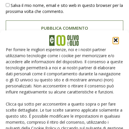
Salva il mio nome, email e sito web in questo browser per la
prossima volta che commento.
Per fornire le migliori esperienze, noi e i nostri partner
utilizziamo tecnologie come i cookie per memorizzare e/o
E-magazine
accedere alle informazioni del dispositivo. Il consenso a queste
Tecniche, prodotti e servizi dalle aziende
tecnologie permetterà a noi e ai nostri partner di elaborare
dati personali come il comportamento durante la navigazione
o gli ID univoci su questo sito e di mostrare annunci (non)
personalizzati. Non acconsentire o ritirare il consenso può
influire negativamente su alcune caratteristiche e funzioni.
Clicca qui sotto per acconsentire a quanto sopra o per fare
scelte dettagliate. Le tue scelte saranno applicate solamente a
questo sito. È possibile modificare le impostazioni in qualsiasi
Catalogo Aziende e Prodotti
momento, compreso il ritiro del consenso, utilizzando i
pulsanti della Cookie Policy o cliccando sul pulsante di gestione