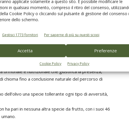
aranno applicate solamente a questo sito. È possibile modificare le
ioni in qualsiasi momento, compreso il ritiro del consenso, utilizzand
 da eliofilia, basitonia e dicotomia;
 della Cookie Policy o cliccando sul pulsante di gestione del consenso 
zione si colloca solo all’estrema periferia della chioma e
feriore dello schermo.
considerarsi una comunità di settori indipendenti attraverso
Gestisci 1773 fornitori
Per saperne di più su questi scopi
vanire;
e mediante compartimentazione dei tessuti per cui la
Accetta
Preferenze
one” a favore del “cono di cicatrizzazione”, assicura
siti che degradano il legno (funghi della carie);
Cookie Policy
Privacy Policy
via ormonale e nutrizionale che giustifica la presenza,
di chioma fino a conclusione naturale del percorso di
o dell’olivo una specie tollerante ogni tipo di avversità,
n ha pari in nessuna altra specie da frutto, con i suoi 46
e umano.