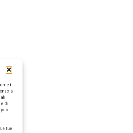
 come i
senso a
ali
e di
o può
 Le tue