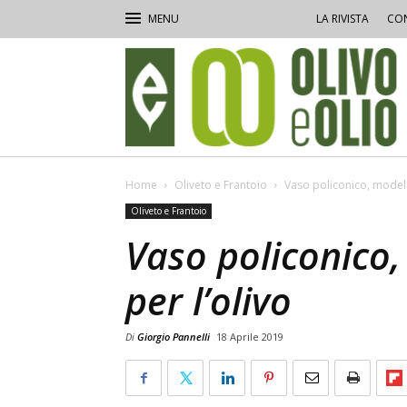
LA RIVISTA
CON
Olivo
e
Olio
Home
Oliveto e Frantoio
Vaso policonico, modello
Oliveto e Frantoio
Vaso policonico,
per l’olivo
Di
Giorgio Pannelli
18 Aprile 2019