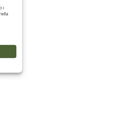
o i
nella