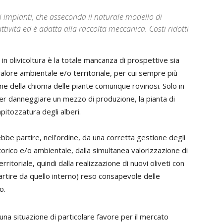
 impianti, che asseconda il naturale modello di
tività ed è adatta alla raccolta meccanica. Costi ridotti
n olivicoltura è la totale mancanza di prospettive sia
 valore ambientale e/o territoriale, per cui sempre più
ne della chioma delle piante comunque rovinosi. Solo in
 per danneggiare un mezzo di produzione, la pianta di
pitozzatura degli alberi.
rebbe partire, nell’ordine, da una corretta gestione degli
e storico e/o ambientale, dalla simultanea valorizzazione di
ritoriale, quindi dalla realizzazione di nuovi oliveti con
artire da quello interno) reso consapevole delle
o.
na situazione di particolare favore per il mercato