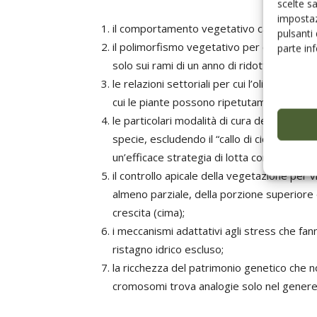
scelte s
impostaz
il comportamento vegetativo caratterizzato
pulsanti
il polimorfismo vegetativo per cui la produ
parte in
solo sui rami di un anno di ridotta vigoria;
le relazioni settoriali per cui l’olivo può 
cui le piante possono ripetutamente ringio
le particolari modalità di cura delle ferit
specie, escludendo il “callo di cicatrizzazi
un’efficace strategia di lotta contro i paras
il controllo apicale della vegetazione per 
almeno parziale, della porzione superiore 
crescita (cima);
i meccanismi adattativi agli stress che fann
ristagno idrico escluso;
la ricchezza del patrimonio genetico che no
cromosomi trova analogie solo nel gener