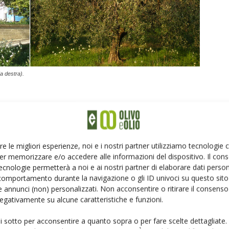
(a destra).
azione dell’olivo per la produzione di olio di massima
re le migliori esperienze, noi e i nostri partner utilizziamo tecnologie
azionale
capace di esaltare il naturale potenziale
er memorizzare e/o accedere alle informazioni del dispositivo. Il con
ecnologie permetterà a noi e ai nostri partner di elaborare dati person
costi di produzione. Presupposto essenziale allo scopo è
comportamento durante la navigazione o gli ID univoci su questo sito 
peculiare per caratteristiche anatomiche, morfologiche
 annunci (non) personalizzati. Non acconsentire o ritirare il consens
 negativamente su alcune caratteristiche e funzioni.
ui sotto per acconsentire a quanto sopra o per fare scelte dettagliate.
: