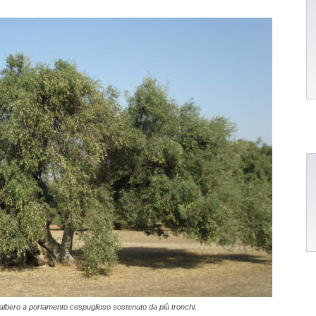
me albero a portamento cespuglioso sostenuto da più tronchi.