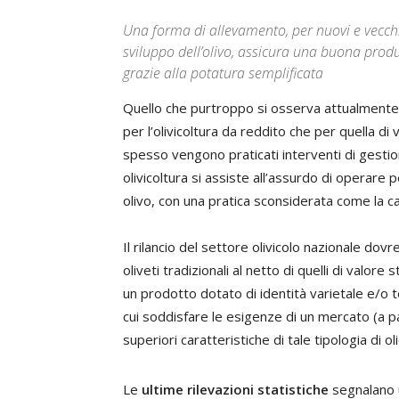
Una forma di allevamento, per nuovi e vecchi
sviluppo dell’olivo, assicura una buona produt
grazie alla potatura semplificata
Quello che purtroppo si osserva attualmente i
per l’olivicoltura da reddito che per quella di
spesso vengono praticati interventi di gestio
olivicoltura si assiste all’assurdo di operare
olivo, con una pratica sconsiderata come la ca
Il rilancio del settore olivicolo nazionale dov
oliveti tradizionali al netto di quelli di valor
un prodotto dotato di identità varietale e/o ter
cui soddisfare le esigenze di un mercato (a p
superiori caratteristiche di tale tipologia di oli
Le
ultime rilevazioni statistiche
segnalano u