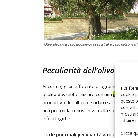
Olivo allevato a vaso dicotomico (a sinistra) e vaso policonico 
Peculiarità dell’olivo
Ancora oggi un’efficiente programma di coltiv
Per forni
qualità dovrebbe iniziare con una
potatura r
cookie p
queste t
produttivo dell’albero e ridurre al minimo i 
come il 
una profonda conoscenza della specie, molto 
mostrare
e fisiologiche.
influire
Clicca q
Tra le
principali peculiarità
vanno segnalate