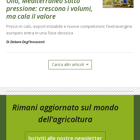
Olio, Mediterraneo sotto
pressione: crescono i volumi,
ma cala il valore
Prezzi in calo, export instabile e nuove competizioni: l’extravergine
europeo entra in una fase decisiva
Di Debora Degl’Innocenti
-
Carica altri articoli
Rimani aggiornato sul mondo
dell’agricoltura
Iscriviti alle nostre newsletter