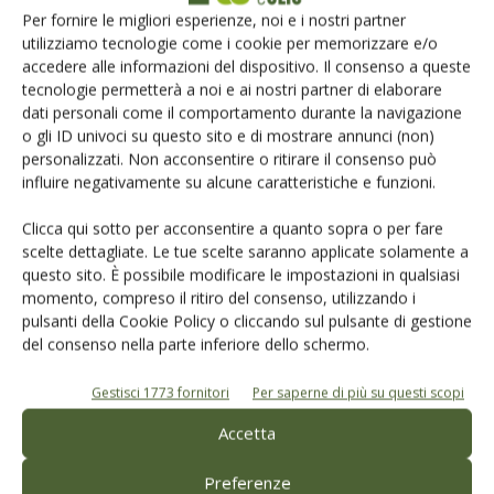
E-magazine
Per fornire le migliori esperienze, noi e i nostri partner
Tecniche, prodotti e servizi dalle aziende
utilizziamo tecnologie come i cookie per memorizzare e/o
accedere alle informazioni del dispositivo. Il consenso a queste
tecnologie permetterà a noi e ai nostri partner di elaborare
dati personali come il comportamento durante la navigazione
o gli ID univoci su questo sito e di mostrare annunci (non)
personalizzati. Non acconsentire o ritirare il consenso può
influire negativamente su alcune caratteristiche e funzioni.
Clicca qui sotto per acconsentire a quanto sopra o per fare
Catalogo Aziende e Prodotti
scelte dettagliate. Le tue scelte saranno applicate solamente a
questo sito. È possibile modificare le impostazioni in qualsiasi
Un modo semplice per cercare un'azienda o un
momento, compreso il ritiro del consenso, utilizzando i
prodotto!
pulsanti della Cookie Policy o cliccando sul pulsante di gestione
del consenso nella parte inferiore dello schermo.
Cerca adesso
Gestisci 1773 fornitori
Per saperne di più su questi scopi
Accetta
Preferenze