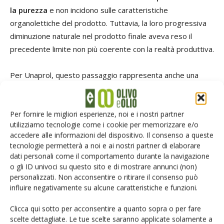
la purezza
e non incidono sulle caratteristiche
organolettiche del prodotto. Tuttavia, la loro progressiva
diminuzione naturale nel prodotto finale aveva reso il
precedente limite non più coerente con la realtà produttiva.
Per Unaprol, questo passaggio rappresenta anche una
risposta alle difficoltà dei produttori di oli monovarietali,
che rischiavano di essere penalizzati da parametri non
aggiornati rispetto alle evoluzioni agronomiche e di
Per fornire le migliori esperienze, noi e i nostri partner
utilizziamo tecnologie come i cookie per memorizzare e/o
mercato.
accedere alle informazioni del dispositivo. Il consenso a queste
tecnologie permetterà a noi e ai nostri partner di elaborare
Il provvedimento viene quindi letto come una
tutela
dati personali come il comportamento durante la navigazione
concreta del patrimonio varietale italiano
e come un
o gli ID univoci su questo sito e di mostrare annunci (non)
personalizzati. Non acconsentire o ritirare il consenso può
segnale di riequilibrio tra scienza, mercato e normativa.
influire negativamente su alcune caratteristiche e funzioni.
Oltre il Mediterraneo
Clicca qui sotto per acconsentire a quanto sopra o per fare
scelte dettagliate. Le tue scelte saranno applicate solamente a