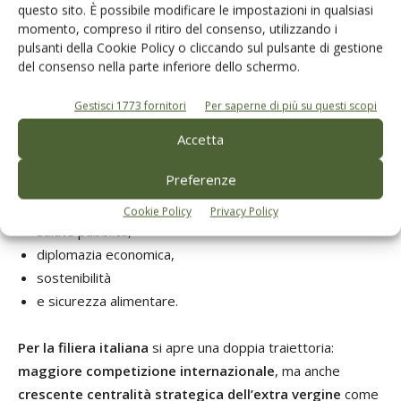
questo sito. È possibile modificare le impostazioni in qualsiasi
Il Congresso di Lisbona conferma una tendenza ormai
momento, compreso il ritiro del consenso, utilizzando i
evidente:
l’olio di oliva sta
progressivamente uscendo
pulsanti della Cookie Policy o cliccando sul pulsante di gestione
del consenso nella parte inferiore dello schermo.
dalla dimensione esclusivamente mediterranea
per
assumere un ruolo globale
.
Gestisci 1773 fornitori
Per saperne di più su questi scopi
Se fino a pochi anni fa il dibattito era concentrato sulla
Accetta
produzione,
oggi il confronto internazionale si sposta
Preferenze
su
Cookie Policy
Privacy Policy
salute pubblica,
diplomazia economica,
sostenibilità
e sicurezza alimentare.
Per la filiera italiana
si apre una doppia traiettoria:
maggiore competizione internazionale
, ma anche
crescente centralità strategica dell’extra vergine
come