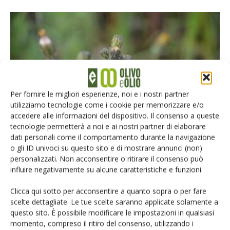
Per fornire le migliori esperienze, noi e i nostri partner
utilizziamo tecnologie come i cookie per memorizzare e/o
ATTUALITÀ
accedere alle informazioni del dispositivo. Il consenso a queste
In Puglia riparte il monitoraggio civico
tecnologie permetterà a noi e ai nostri partner di elaborare
dati personali come il comportamento durante la navigazione
volontario della sputacchina
o gli ID univoci su questo sito e di mostrare annunci (non)
Di
Giuseppe Francesco Sportelli
11 Aprile 2022
personalizzati. Non acconsentire o ritirare il consenso può
influire negativamente su alcune caratteristiche e funzioni.
Clicca qui sotto per acconsentire a quanto sopra o per fare
scelte dettagliate. Le tue scelte saranno applicate solamente a
questo sito. È possibile modificare le impostazioni in qualsiasi
momento, compreso il ritiro del consenso, utilizzando i