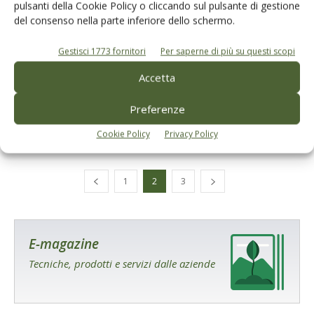
pulsanti della Cookie Policy o cliccando sul pulsante di gestione
del consenso nella parte inferiore dello schermo.
Gestisci 1773 fornitori
Per saperne di più su questi scopi
ATTUALITÀ
Accetta
Monitoraggio Xylella, ancora focolai tra
Alberobello e Locorotondo
Preferenze
Di
Giuseppe Francesco Sportelli
14 Ottobre 2021
Cookie Policy
Privacy Policy
1
2
3
E-magazine
Tecniche, prodotti e servizi dalle aziende