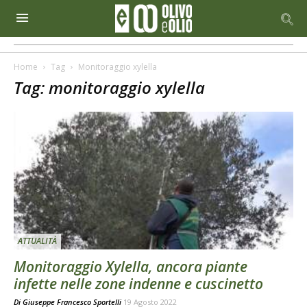
Home
Tag
Monitoraggio xylella
Tag: monitoraggio xylella
ATTUALITÀ
Monitoraggio Xylella, ancora piante
infette nelle zone indenne e cuscinetto
Di
Giuseppe Francesco Sportelli
19 Agosto 2022