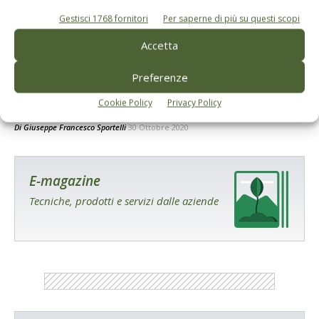
Gestisci 1768 fornitori
Per saperne di più su questi scopi
Accetta
OLIVETO E FRANTOIO
Preferenze
Xylella, morte annunciata per la Piana
Cookie Policy
Privacy Policy
degli olivi monumentali?
Di
Giuseppe Francesco Sportelli
30 Ottobre 2020
E-magazine
Tecniche, prodotti e servizi dalle aziende