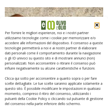
Per fornire le migliori esperienze, noi e i nostri partner
utilizziamo tecnologie come i cookie per memorizzare e/o
accedere alle informazioni del dispositivo. Il consenso a queste
tecnologie permetterà a noi e ai nostri partner di elaborare
ATTUALITÀ
dati personali come il comportamento durante la navigazione
o gli ID univoci su questo sito e di mostrare annunci (non)
Ostuni, chiude il presidio informativo sulla
personalizzati. Non acconsentire o ritirare il consenso può
Xylella
influire negativamente su alcune caratteristiche e funzioni.
Di
Giuseppe Francesco Sportelli
19 Agosto 2021
Clicca qui sotto per acconsentire a quanto sopra o per fare
scelte dettagliate. Le tue scelte saranno applicate solamente a
questo sito. È possibile modificare le impostazioni in qualsiasi
momento, compreso il ritiro del consenso, utilizzando i
pulsanti della Cookie Policy o cliccando sul pulsante di gestione
del consenso nella parte inferiore dello schermo.