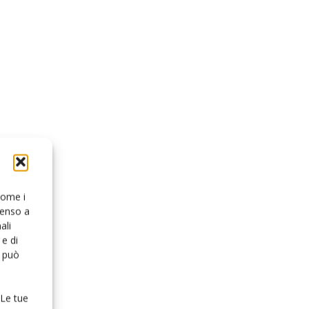
 come i
senso a
ali
e di
o può
 Le tue