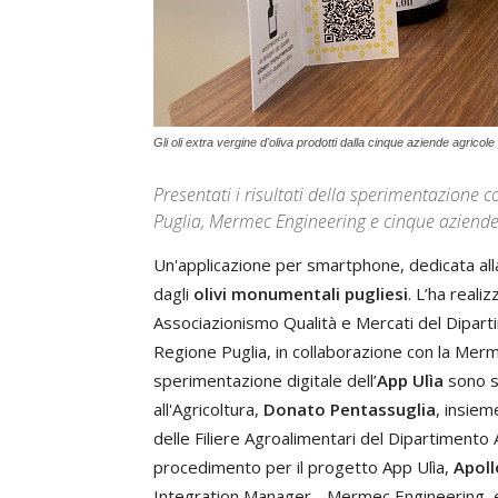
Gli oli extra vergine d'oliva prodotti dalla cinque aziende agricole
Presentati i risultati della sperimentazione
Puglia, Mermec Engineering e cinque aziende 
Un'applicazione per smartphone, dedicata al
dagli
olivi monumentali pugliesi
. L’ha reali
Associazionismo Qualità e Mercati del Diparti
Regione Puglia, in collaborazione con la Mermec
sperimentazione digitale dell’
App Ulìa
sono s
all'Agricoltura,
Donato Pentassuglia
, insie
delle Filiere Agroalimentari del Dipartimento 
procedimento per il progetto App Ulìa,
Apoll
Integration Manager - Mermec Engineering,