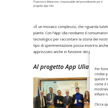
Francesco Matarrese, responsabile del procedimento per il
progetto App Ulìa
«È un mosaico complesso, che riguarda tutela
piante. Con l’App Ulìa rendiamo il consumator
tecnologico per raccontare la storia dei nost
tipo di sperimentazione possa inserirsi anche 
apprezzato anche in funzione dei prossimi even
Al progetto App Ulìa hanno
Per forni
cookie p
queste t
come il 
mostrare
influire
Clicca q