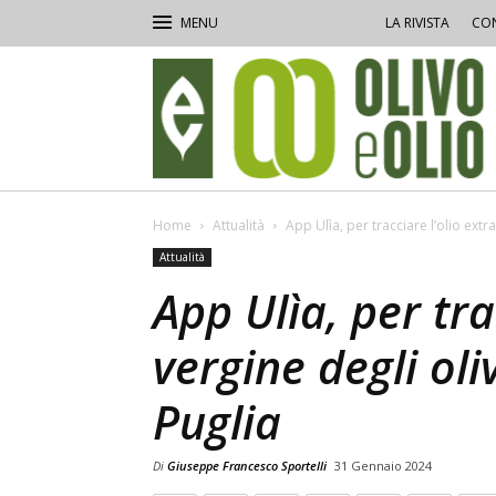
LA RIVISTA
CON
Olivo
e
Olio
Home
Attualità
App Ulìa, per tracciare l’olio extr
Attualità
App Ulìa, per tra
vergine degli ol
Puglia
Di
Giuseppe Francesco Sportelli
31 Gennaio 2024