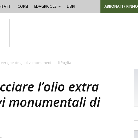
TATTI
CORSI
EDAGRICOLE
LIBRI
ABBONATI / RINN
a vergine degli olivi monumentali di Puglia
cciare l’olio extra
ivi monumentali di