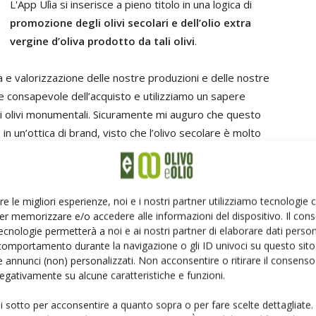
L'App Ulìa si inserisce a pieno titolo in una logica di
promozione degli olivi secolari
e dell’olio extra
vergine d’oliva
prodotto da tali olivi
.
 e valorizzazione delle nostre produzioni e delle nostre
e consapevole dell’acquisto e utilizziamo un sapere
ri olivi monumentali. Sicuramente mi auguro che questo
in un’ottica di brand, visto che l’olivo secolare è molto
ti previsti in Puglia».
 partecipato 5 aziende agricole
re le migliori esperienze, noi e i nostri partner utilizziamo tecnologie
er memorizzare e/o accedere alle informazioni del dispositivo. Il con
ecnologie permetterà a noi e ai nostri partner di elaborare dati person
Al progetto hanno partecipato
cinque aziende
comportamento durante la navigazione o gli ID univoci su questo sito 
agricole
(Azienda Agricola Columella, Masseria
 annunci (non) personalizzati. Non acconsentire o ritirare il consens
Brancati e Masseria Asciano, tutte e tre di Ostuni-Br,
 negativamente su alcune caratteristiche e funzioni.
Tenuta Chianchizza azienda agricola Fratelli Barnaba e
Azienda agricola Annese, entra,mbe di Monopoli-Ba)
ui sotto per acconsentire a quanto sopra o per fare scelte dettagliate.