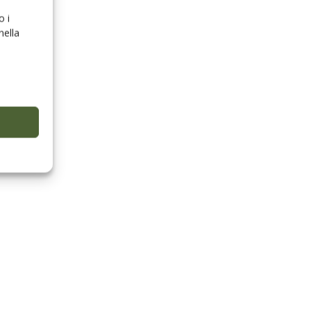
o i
nella