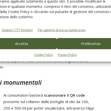
aranno applicate solamente a questo sito. È possibile modificare le
che producono olio extra vergine d’oliva nella Piana
ioni in qualsiasi momento, compreso il ritiro del consenso, utilizzand
degli olivi monumentali di Puglia, la quale si estende
 della Cookie Policy o cliccando sul pulsante di gestione del consenso 
dalla parte meridionale della provincia di Bari fino alla
feriore dello schermo.
città di Brindisi.
Gestisci 1771 fornitori
Per saperne di più su questi scopi
Sono stati individuati gli alberi, regolarmente censiti, e
dopo le procedure di raccolta, la molitura è avvenuta
Accetta
Preferenze
in microfrantoi, in grado di molire anche solo 50 chili di
pagna olearia 2023 sui 14 alberi monumentali interessati
Cookie Policy
Privacy Policy
olive, pari a 150,4 litri di olio extravergine d’oliva,
io.
ivi monumentali
Ai consumatori basterà
scansionare il QR code
presente sul collarino delle bottiglie di olio da 100,
250 e 500 ml per poter visualizzare, attraverso l’App