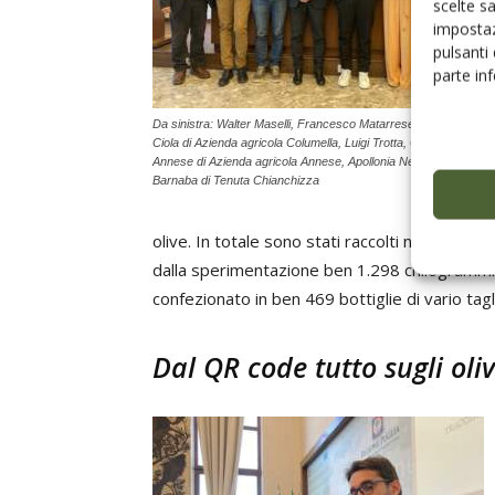
scelte s
impostaz
pulsanti
parte in
Da sinistra: Walter Maselli, Francesco Matarrese, Gianfranco
Ciola di Azienda agricola Columella, Luigi Trotta, Claudio
Annese di Azienda agricola Annese, Apollonia Netti, Carlo
Barnaba di Tenuta Chianchizza
olive. In totale sono stati raccolti nella cam
dalla sperimentazione ben 1.298 chilogrammi di 
confezionato in ben 469 bottiglie di vario tagl
Dal QR code tutto sugli ol