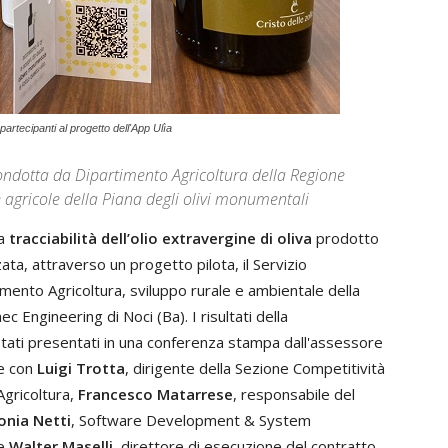
 partecipanti al progetto dell'App Ulìa
 condotta da Dipartimento Agricoltura della Regione
agricole della Piana degli olivi monumentali
la
tracciabilità dell’olio extravergine di oliva
prodotto
zzata, attraverso un progetto pilota, il Servizio
mento Agricoltura, sviluppo rurale e ambientale della
 Engineering di Noci (Ba). I risultati della
tati presentati in una conferenza stampa dall'assessore
me con
Luigi Trotta
, dirigente della Sezione Competitività
Agricoltura,
Francesco Matarrese
, responsabile del
onia Netti
, Software Development & System
 e
Walter Maselli
, direttore di esecuzione del contratto