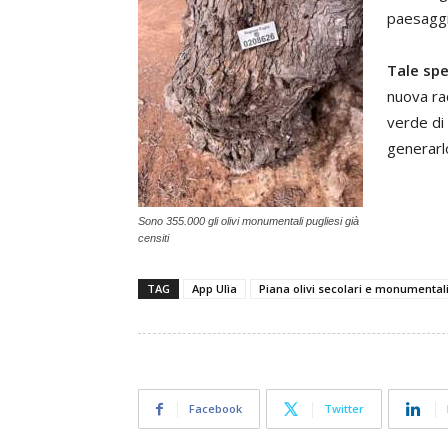
paesaggio
Tale spe
nuova rac
verde di 
generarl
Sono 355.000 gli olivi monumentali pugliesi già
censiti
TAG
App Ulìa
Piana olivi secolari e monumental
Facebook
Twitter