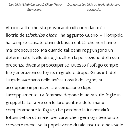
Liotripide (Liothrips oleae) (Foto Pietro
Danno da liotripide su foglie di giovane
Sumerano).
germoglio.
Altro insetto che sta provocando ulteriori danni è il
liotripide (
Liothrips oleae
)
, ha aggiunto Guario. «Il liotripide
ha sempre causato danni di bassa entità, che non hanno
mai preoccupato. Ma quando tali danni raggiungono un
determinato livello di soglia, allora la percezione della sua
presenza diventa preoccupante. Questo fitofago compie
tre generazioni su foglie, mignole e drupe. Gli
adulti
del
litripide svernano nelle anfrattuosità del legno, si
accoppiano in primavera e compaiono dopo
l’accoppiamento. La femmina depone le uova sulle foglie in
gruppetti. Le
larve
con le loro punture deformano
completamente le foglie, che perdono la funzionalità
fotosintetica ottimale, per cui anche i germogli tendono a
crescere meno. Se la popolazione di tale insetto è notevole