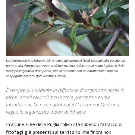
La deformazione e l’aborto dei rametti e dei germogli fiorali causati dalla cecidomia
portano alla disorganizzazione e all’interruzione dell’accrescimento fogliare e dello
sviluppo vegetativo della pianta, che si presenta con un caratteristico aspetto
cespugliato dei rami (foto Antonio Guario).
È sempre più evidente la diffusione di organismi nocivi in
alcuni areali olivicoli, tra vecchie presenze e nuove
introduzioni. Se ne è parlato al 37° Forum di Medicina
vegetale organizzato a Bari dall’Arptra
In alcune aree della Puglia l’olivo sta subendo l’attacco di
fitofagi già presenti sul territorio
, ma finora non