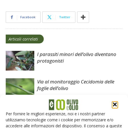
Facebook
Twitter
Articoli correlati
I parassiti minori dell’olivo diventano
protagonisti
Via al monitoraggio Cecidomia delle
foglie dell’olivo
Xylella fastidiosa, l’evoluzione
Per fornire le migliori esperienze, noi e i nostri partner
dell’epidemia in Puglia
utilizziamo tecnologie come i cookie per memorizzare e/o
accedere alle informazioni del dispositivo. Il consenso a queste