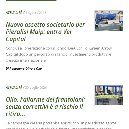
ATTUALITÀ
4 Agosto 2026
Nuovo assetto societario per
Pieralisi Maip: entra Ver
Capital
Conclusa l'operazione con il Fondo IDeA Ccr II di Green Arrow
Capital dopo un percorso di rilancio, investimenti produttivi e
crescita internazionale
Di
Redazione Olivo e Olio
ATTUALITÀ
30 Luglio 2026
Olio, l’allarme dei frantoiani:
senza correttivi è a rischio il
ritiro...
La campagna olearia potrebbe aprirsi con un paradosso senza
precedenti: olive sugli alberi e frantoi impossibilitati a ritirarle.