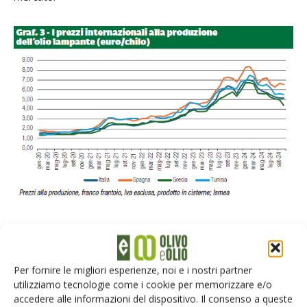
Italia, esportazioni in crescita,
importazioni in calo
Per fornire le migliori esperienze, noi e i nostri partner
utilizziamo tecnologie come i cookie per memorizzare e/o
accedere alle informazioni del dispositivo. Il consenso a queste
Le disponibilità saranno fondamentali anche per la ripresa