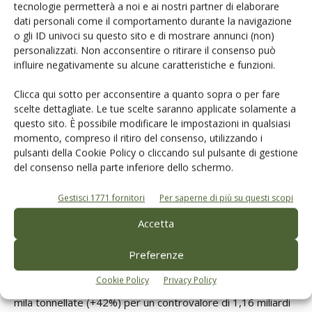
tecnologie permetterà a noi e ai nostri partner di elaborare
mondiale degli scambi internazionali. Intanto, riportando
dati personali come il comportamento durante la navigazione
l’analisi all’Italia,
elaborazioni Ismea su dati Istat
indicano
o gli ID univoci su questo sito e di mostrare annunci (non)
che
nei primi sette mesi del 2024, l’export italiano è
personalizzati. Non acconsentire o ritirare il consenso può
influire negativamente su alcune caratteristiche e funzioni.
cresciuto del 7% in volume
a fronte di un +61 in valore
che ha superato 1,9 miliardi di euro. Di contro,
le
Clicca qui sotto per acconsentire a quanto sopra o per fare
importazioni
in quantità sono
scese del 15%
con una
scelte dettagliate. Le tue scelte saranno applicate solamente a
spesa in aumento del 32%. Da notare che il disavanzo della
questo sito. È possibile modificare le impostazioni in qualsiasi
momento, compreso il ritiro del consenso, utilizzando i
bilancia commerciale è sceso a soli 14 milioni di euro.
pulsanti della Cookie Policy o cliccando sul pulsante di gestione
del consenso nella parte inferiore dello schermo.
Decisamente
positivi gli invii negli Usa
, primo Paese
cliente italiano con il 29 % dei volumi e il 31% degli introiti,
Gestisci 1771 fornitori
Per saperne di più su questi scopi
che nei primi 7 mesi dell’anno hanno segnato un +7% nei
Accetta
volumi a cui si affianca il +61% degli introiti.
Preferenze
Tra i Paesi fornitori si è assistito al
deciso recupero della
Cookie Policy
Privacy Policy
Spagna del ruolo di Paese leader tra i fornitori
con 151
mila tonnellate (+42%) per un controvalore di 1,16 miliardi