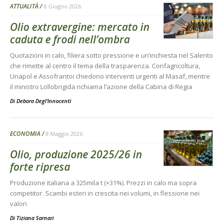
ATTUALITÀ
8 Giugno 2026
Olio extravergine: mercato in
caduta e frodi nell’ombra
Quotazioni in calo, filiera sotto pressione e un’inchiesta nel Salento
che rimette al centro il tema della trasparenza. Confagricoltura,
Unapol e Assofrantoi chiedono interventi urgenti al Masaf, mentre
il ministro Lollobrigida richiama l’azione della Cabina di Regia
Di
Debora Degl’Innocenti
ECONOMIA
8 Maggio 2026
Olio, produzione 2025/26 in
forte ripresa
Produzione italiana a 325mila t (+31%). Prezzi in calo ma sopra
competitor. Scambi esteri in crescita nei volumi, in flessione nei
valori
Di
Tiziana Sarnari