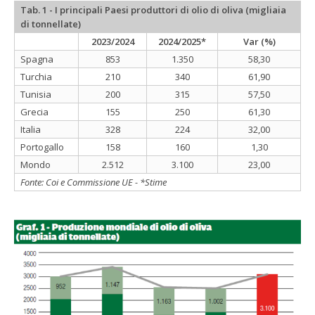
Tab. 1 - I principali Paesi produttori di olio di oliva (migliaia
di tonnellate)
2023/2024
2024/2025*
Var (%)
Spagna
853
1.350
58,30
Turchia
210
340
61,90
Tunisia
200
315
57,50
Grecia
155
250
61,30
Italia
328
224
32,00
Portogallo
158
160
1,30
Mondo
2.512
3.100
23,00
Fonte: Coi e Commissione UE - *Stime