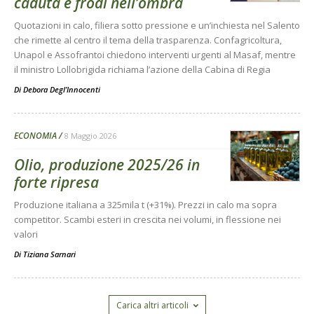
caduta e frodi nell’ombra
Quotazioni in calo, filiera sotto pressione e un’inchiesta nel Salento
che rimette al centro il tema della trasparenza. Confagricoltura,
Unapol e Assofrantoi chiedono interventi urgenti al Masaf, mentre
il ministro Lollobrigida richiama l’azione della Cabina di Regia
Di
Debora Degl’Innocenti
ECONOMIA
8 Maggio 2026
Olio, produzione 2025/26 in
forte ripresa
Produzione italiana a 325mila t (+31%). Prezzi in calo ma sopra
competitor. Scambi esteri in crescita nei volumi, in flessione nei
valori
Di
Tiziana Sarnari
Carica altri articoli