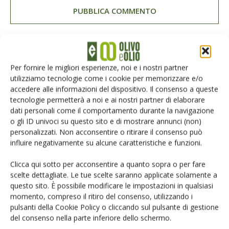
E-magazine
Per fornire le migliori esperienze, noi e i nostri partner
utilizziamo tecnologie come i cookie per memorizzare e/o
Tecniche, prodotti e servizi dalle aziende
accedere alle informazioni del dispositivo. Il consenso a queste
tecnologie permetterà a noi e ai nostri partner di elaborare
dati personali come il comportamento durante la navigazione
o gli ID univoci su questo sito e di mostrare annunci (non)
personalizzati. Non acconsentire o ritirare il consenso può
influire negativamente su alcune caratteristiche e funzioni.
Clicca qui sotto per acconsentire a quanto sopra o per fare
scelte dettagliate. Le tue scelte saranno applicate solamente a
Catalogo Aziende e Prodotti
questo sito. È possibile modificare le impostazioni in qualsiasi
Un modo semplice per cercare un'azienda o un
momento, compreso il ritiro del consenso, utilizzando i
prodotto!
pulsanti della Cookie Policy o cliccando sul pulsante di gestione
del consenso nella parte inferiore dello schermo.
Cerca adesso